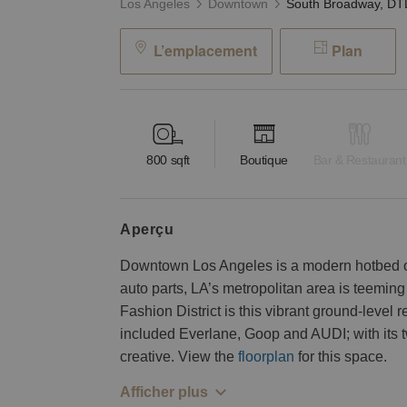
Los Angeles
Downtown
L’emplacement
Plan
800
sqft
Boutique
Bar & Restaurant
aperçu
Downtown Los Angeles is a modern hotbed of r
auto parts, LA’s metropolitan area is teemin
Fashion District is this vibrant ground-level 
included Everlane, Goop and AUDI; with its two
creative. View the
floorplan
for this space.
Afficher plus