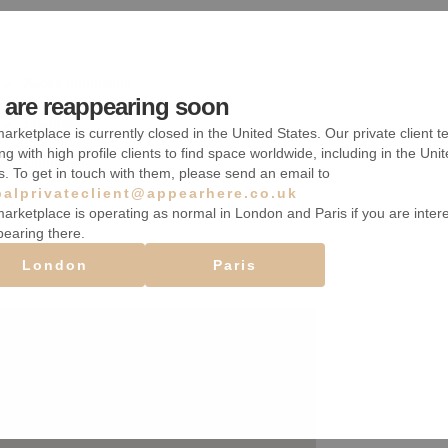
Accès handicapé
are reappearing soon
Étagères
arketplace is currently closed in the United States. Our private client t
ng with high profile clients to find space worldwide, including in the Uni
Chauffage
s. To get in touch with them, please send an email to
balprivateclient@appearhere.co.uk
arketplace is operating as normal in London and Paris if you are inter
pearing there.
London
Paris