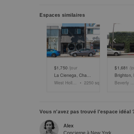
Espaces similaires
Show previous slide
Show next slid
Show 
$1,750
/jour
$1,681
/j
La Cienega, Charming Retail Space
West Hollywood
•
2250
sq ft
Beverly Hil
Vous n'avez pas trouvé l'espace idéal 
Alex
Concierge à New York