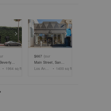
e
previous slide
Show next slide
Show previous slide
Show next slide
our
$667
/jour
Brighton, Beverly Hills – Eye-Catching Retail Space
Main Street, Santa Monica - The Rustic White Space
ls
•
1964
sq ft
Los Angeles
•
1400
sq ft
?