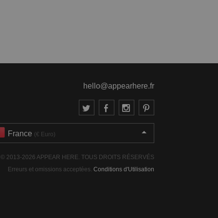
hello@appearhere.fr
France
(€ Euro)
© 2013-2026 APPEAR HERE. TOUS DROITS RÉSERVÉS
Erreurs et omissions acceptées.
Conditions d'Utilisation