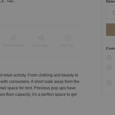
South Broadway, DTLA - Two Floor Retail Space
Date
Événementiel
À partager
Atypique
Comm
etail activity. From clothing and beauty to
g with consumers. A short walk away from the
retail space for rent. Previous pop ups have
-floor capacity, it's a perfect space to get