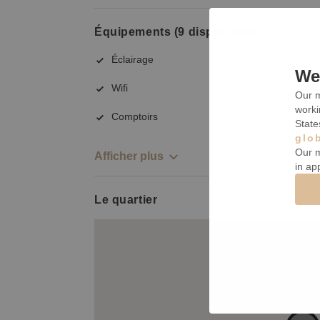
Équipements (9 disponibles)
Éclairage
We 
Wifi
Our m
worki
Comptoirs
State
glo
Our m
Afficher plus
in ap
Le quartier