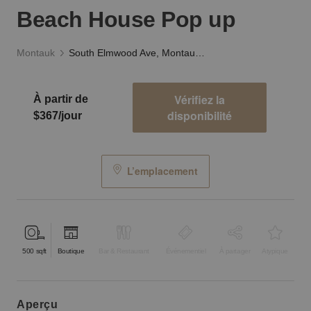
Beach House Pop up
Montauk
South Elmwood Ave, Montauk - The Indoor Beach House Pop up
Vérifiez la
À partir de
disponibilité
$367/jour
L’emplacement
500
sqft
Boutique
Bar & Restaurant
Événementiel
À partager
Atypique
aperçu