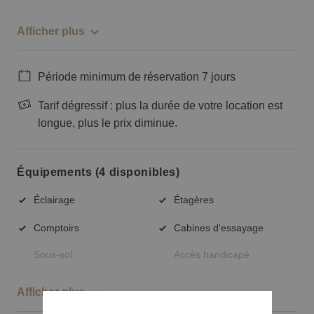
Afficher plus
Période minimum de réservation 7 jours
Tarif dégressif : plus la durée de votre location est
longue, plus le prix diminue.
Équipements (4 disponibles)
Éclairage
Étagères
Comptoirs
Cabines d'essayage
Sous-sol
Accès handicapé
Afficher plus