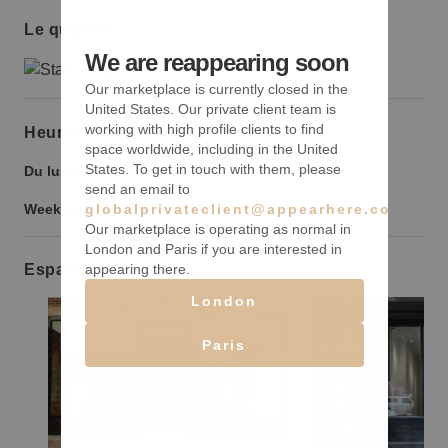
Le quartier
We are reappearing soon
Our marketplace is currently closed in the
United States. Our private client team is
working with high profile clients to find
Heures d’ouverture
space worldwide, including in the United
States. To get in touch with them, please
Du lundi au vendredi :
9:00
-
21:00
send an email to
Weekend :
9:00
-
21:00
globalprivateclient@appearhere.co.uk
Our marketplace is operating as normal in
London and Paris if you are interested in
appearing there.
Espaces similaires
London
Paris
Show previous slide
Show next slide
Show previ