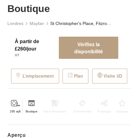
Boutique
Londres
Mayfair
St Christopher's Place, Fitzrovia - The Red Boutique
À partir de
Vérifiez la
£260/jour
disponibilité
HT
L’emplacement
Plan
Visite 3D
295
sqft
Boutique
Bar & Restaurant
Événementiel
À partager
Atypique
aperçu