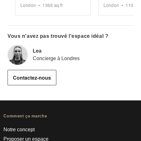
London
•
1366
sq ft
London
•
11000
s
Vous n'avez pas trouvé l'espace idéal ?
Lea
Concierge à Londres
Contactez-nous
Comment ça marche
Notre concept
Proposer un espace