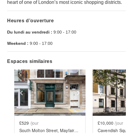
heart of one of London’s most iconic shopping districts.
Heures d’ouverture
Du lundi au vendredi :
9:00
-
17:00
Weekend :
9:00
-
17:00
Espaces similaires
Show previous slide
Show next slide
Show previ
£529
/jour
£10,000
/jour
South Molton Street, Mayfair - The Green Boutique