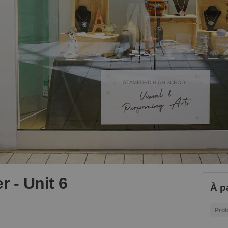
 - Unit 6
À p
Prol