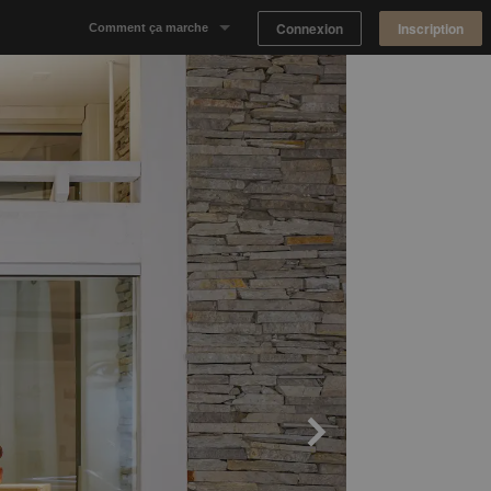
Connexion
Inscription
Comment ça marche
Notre concept
Proposer un espace
Trouver un espace
Tableau de Bord Propriétaire