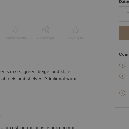
Date
Événementiel
À partager
Atypique
Comm
cents in sea green, beige, and slate,
 cabinets and shelves. Additional wood
s
cation est longue, plus le prix diminue.