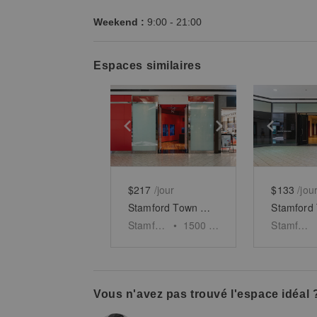
Weekend :
9:00
-
21:00
Espaces similaires
Show previous slide
Show next slid
Show 
$217
/jour
$133
/jou
Stamford Town Center - Unit 1
Stamford
•
1500
sq ft
Stamford
Vous n'avez pas trouvé l'espace idéal 