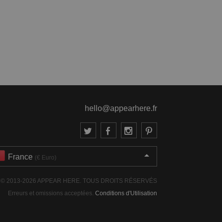
hello@appearhere.fr
France
(€ Euro)
© 2013-2026 APPEAR HERE. TOUS DROITS RÉSERVÉS
Erreurs et omissions acceptées.
Conditions d'Utilisation