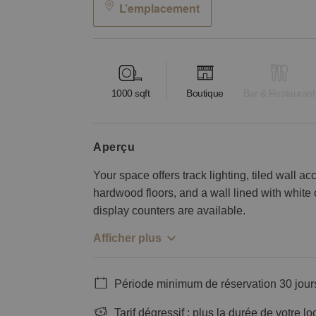
L’emplacement
1000
sqft
Boutique
Bar & Restaurant
aperçu
Your space offers track lighting, tiled wall ac
hardwood floors, and a wall lined with white
display counters are available.
Afficher plus
Période minimum de réservation 30 jour
Tarif dégressif : plus la durée de votre lo