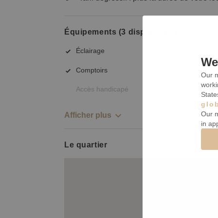
Équipements (3 disponibles)
Éclairage
We 
Comptoirs
Our m
worki
Accès handicapé
State
glo
Our m
Afficher plus
in ap
Le quartier