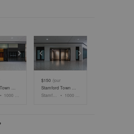
e
previous slide
Show next slide
Show previous slide
Show next slide
r
$150
/jour
Stamford Town Center - Unit 2
Stamford Town Center - Unit 3
•
1000
sq ft
Stamford
•
1000
sq ft
?