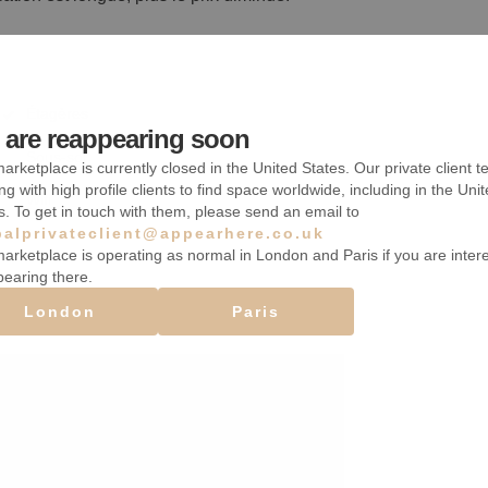
Étagères
are reappearing soon
Sous-sol
arketplace is currently closed in the United States. Our private client t
ng with high profile clients to find space worldwide, including in the Uni
Wifi
s. To get in touch with them, please send an email to
balprivateclient@appearhere.co.uk
arketplace is operating as normal in London and Paris if you are inter
pearing there.
London
Paris