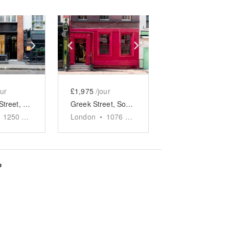
e
previous slide
Show next slide
Show previous slide
Show next slide
our
£1,975
/jour
Bateman Street, Soho - The Gallery
Greek Street, Soho - Member’s Club Space
1250
sq ft
London
•
1076
sq ft
?