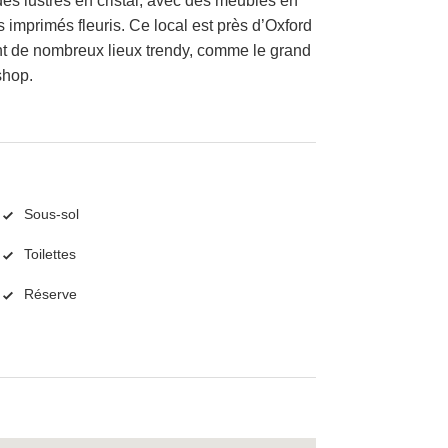
es lustres en cristal, avec des meubles en
imprimés fleuris. Ce local est près d’Oxford
nt de nombreux lieux trendy, comme le grand
shop.
Sous-sol
Toilettes
Réserve