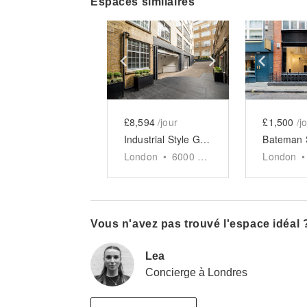
Espaces similaires
Show previous slide
Show next slid
Show 
£8,594
/jour
£1,500
/j
Industrial Style Gallery, Soho
London
•
6000
sq ft
London
•
Vous n'avez pas trouvé l'espace idéal 
Lea
Concierge à Londres