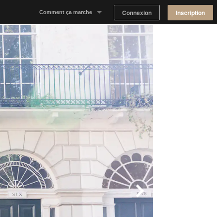
Connexion
Inscription
Comment ça marche
Notre concept
Proposer un espace
Trouver un espace
Tableau de Bord Propriétaire