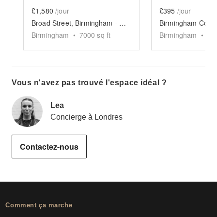
£1,580
/jour
£395
/jour
Broad Street, Birmingham - Rum Runner Yard
Birmingham
•
7000
sq ft
Birmingham
•
10
Vous n'avez pas trouvé l'espace idéal ?
Lea
Concierge à Londres
Contactez-nous
Comment ça marche