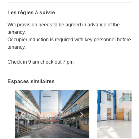
Les règles à suivre
Wifi provision needs to be agreed in advance of the
tenancy.
Occupier induction is required with key personnel before
tenancy.
Check in 9 am check out 7 pm
Espaces similaires
Show previous slide
Show next slide
Show previ