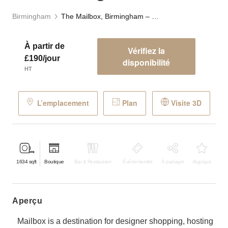
Birmingham
The Mailbox, Birmingham – The Orange Store
À partir de
Vérifiez la
£190/jour
disponibilité
HT
L’emplacement
Plan
Visite 3D
1634
sqft
Boutique
Bar & Restaurant
Événementiel
À partager
Atypique
aperçu
Mailbox is a destination for designer shopping, hosting