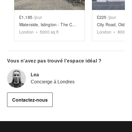
£1,185
/jour
£225
/jour
Waterside, Islington - The Courtyard and Canal Space
London
•
5000
sq ft
London
•
800
sq 
Vous n'avez pas trouvé l'espace idéal ?
Lea
Concierge à Londres
Contactez-nous