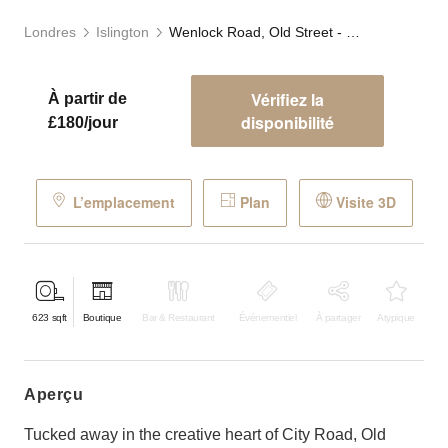
Londres
Islington
Wenlock Road, Old Street - Riverside Showroom
Vérifiez la
À partir de
disponibilité
£180/jour
L’emplacement
Plan
Visite 3D
623
sqft
Boutique
Bar & Restaurant
Événementiel
À partager
Atypique
aperçu
Tucked away in the creative heart of City Road, Old