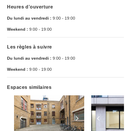
Heures d’ouverture
Du lundi au vendredi :
9:00
-
19:00
Weekend :
9:00
-
19:00
Les règles à suivre
Du lundi au vendredi :
9:00
-
19:00
Weekend :
9:00
-
19:00
Espaces similaires
Show previous slide
Show next slide
Show previ