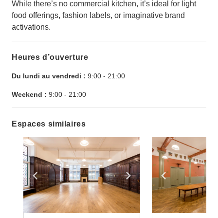
While there’s no commercial kitchen, it’s ideal for light
food offerings, fashion labels, or imaginative brand
activations.
Heures d’ouverture
Du lundi au vendredi :
9:00
-
21:00
Weekend :
9:00
-
21:00
Espaces similaires
Show previous slide
Show next slide
Show previ