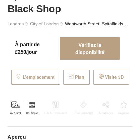
Black Shop
Londres
City of London
Wentworth Street, Spitalfields - Green & Black Shop
Vérifiez la
À partir de
disponibilité
£250/jour
L’emplacement
Plan
Visite 3D
477
sqft
Boutique
Bar & Restaurant
Événementiel
À partager
Atypique
aperçu