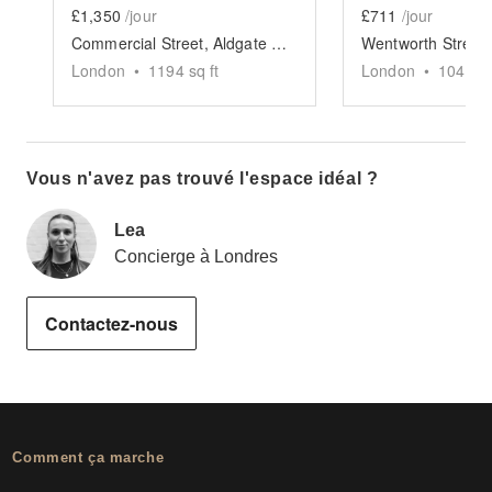
£1,350
/jour
£711
/jour
Commercial Street, Aldgate – The Lecture Hall
London
•
1194
sq ft
London
•
1044
sq
Vous n'avez pas trouvé l'espace idéal ?
Lea
Concierge à Londres
Contactez-nous
Comment ça marche