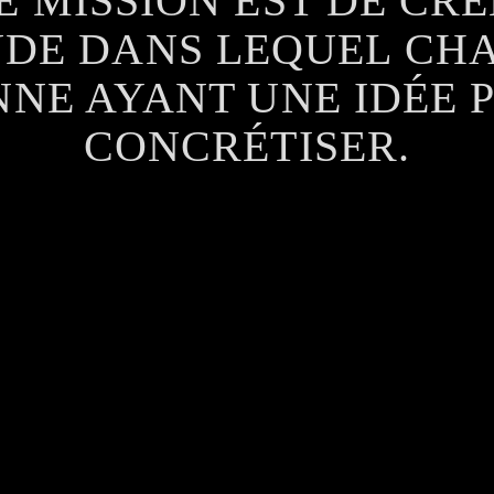
 MISSION EST DE CR
DE DANS LEQUEL CH
NE AYANT UNE IDÉE 
CONCRÉTISER.
S D'ABORD, NOUS DE
ER LES MÊMES CHAN
CHACUN.