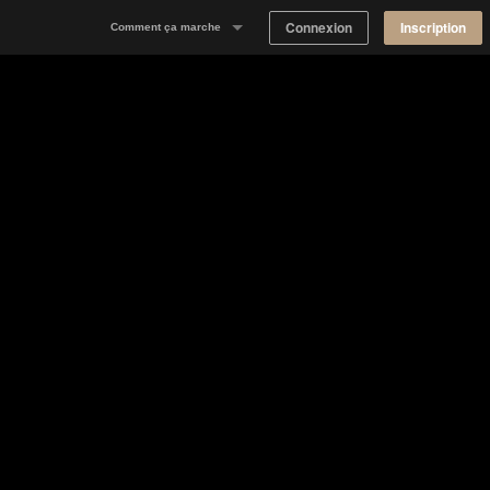
Connexion
Inscription
Comment ça marche
Notre concept
Proposer un espace
Trouver un espace
Tableau de Bord Propriétaire