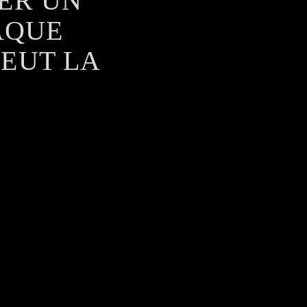
ÉER UN
AQUE
PEUT LA
VONS
CES À