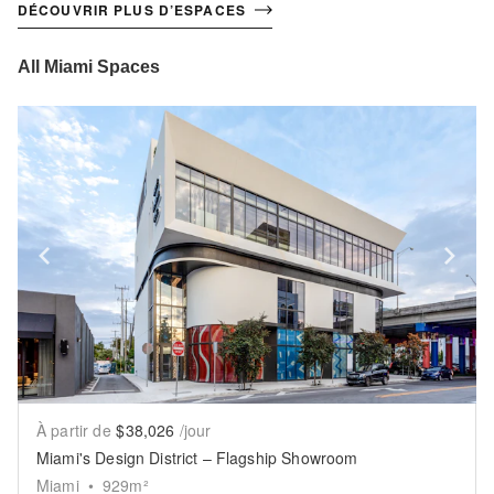
DÉCOUVRIR PLUS D’ESPACES
All Miami Spaces
Show previous slide
Sh
À partir de
$38,026
/jour
Miami's Design District – Flagship Showroom
Miami
•
929
m²