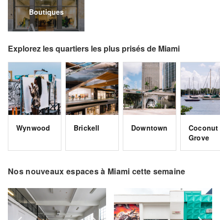
Boutiques
Explorez les quartiers les plus prisés de Miami
Wynwood
Brickell
Downtown
Coconut
Grove
Nos nouveaux espaces à Miami cette semaine
Show previous slide
Show next slide
Show previous slide
Sh