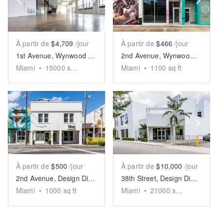
À partir de
$4,709
/jour
À partir de
$466
/jour
1st Avenue, Wynwood - The Crittall Gallery
2nd Avenue, Wynwood - The Concrete Store
Miami
•
15000
sq ft
Miami
•
1100
sq ft
Show previous slide
Show next slide
Show previous slide
Sh
À partir de
$500
/jour
À partir de
$10,000
/jour
2nd Avenue, Design District - The Design Boutique
38th Street, Design District - The White Industrial Space
Miami
•
1000
sq ft
Miami
•
21000
sq ft