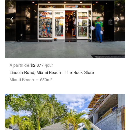
Show previous slide
Sh
À partir de
$2,877
/jour
Lincoln Road, Miami Beach - The Book Store
Miami Beach
•
650
m²