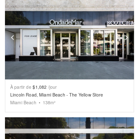
Show previous slide
Sh
À partir de
$1,082
/jour
Lincoln Road, Miami Beach - The Yellow Store
Miami Beach
•
138
m²