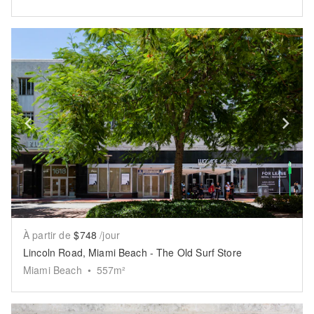
Show previous slide
Sh
À partir de
$748
/jour
Lincoln Road, Miami Beach - The Old Surf Store
Miami Beach
•
557
m²