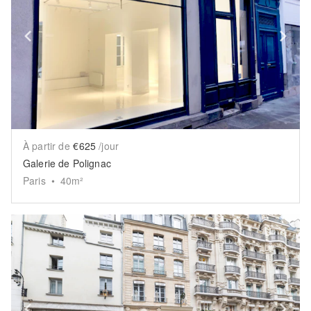
Show previous slide
Sh
À partir de
€625
/jour
Galerie de Polignac
Paris
•
40
m²
Show previous slide
Sh