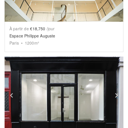
À partir de
€18,750
/jour
Espace Philippe Auguste
Paris
•
1200
m²
Show previous slide
Sh