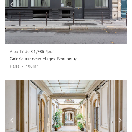
Show previous slide
Sh
À partir de
€1,765
/jour
Galerie sur deux étages Beaubourg
Paris
•
100
m²
Show previous slide
Sh