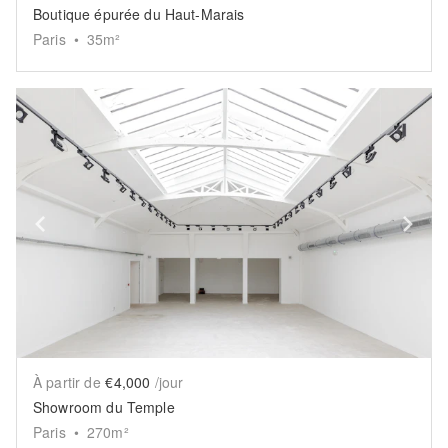
Boutique épurée du Haut-Marais
Paris
•
35
m²
Show previous slide
Sh
À partir de
€4,000
/jour
Showroom du Temple
Paris
•
270
m²