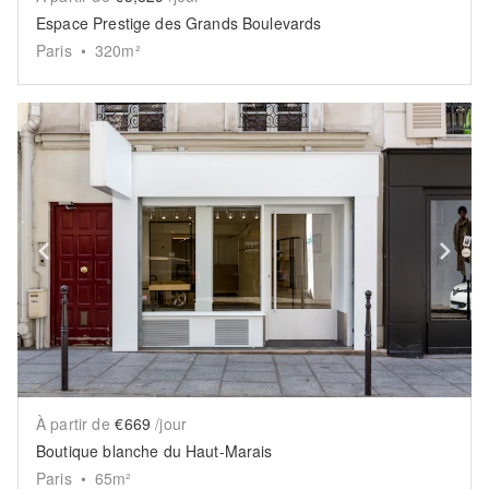
Espace Prestige des Grands Boulevards
Paris
•
320
m²
Show previous slide
Sh
À partir de
€669
/jour
Boutique blanche du Haut-Marais
Paris
•
65
m²