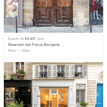
Show previous slide
Sh
À partir de
€5,437
/jour
Showroom des Francs-Bourgeois
Paris
•
150
m²
Show previous slide
Sh