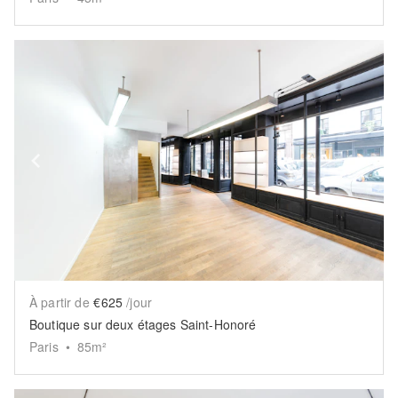
Show previous slide
Sh
À partir de
€625
/jour
Boutique sur deux étages Saint-Honoré
Paris
•
85
m²