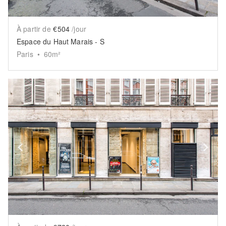
À partir de
€504
/jour
Espace du Haut Marais - S
Paris
•
60
m²
Show previous slide
Sh