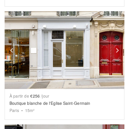
Show previous slide
Sh
À partir de
€256
/jour
Boutique blanche de l'Eglise Saint-Germain
Paris
•
15
m²