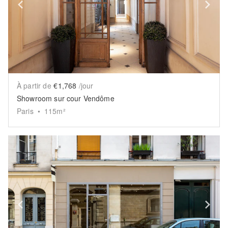
Show previous slide
Sh
À partir de
€1,768
/jour
Showroom sur cour Vendôme
Paris
•
115
m²
Show previous slide
Sh