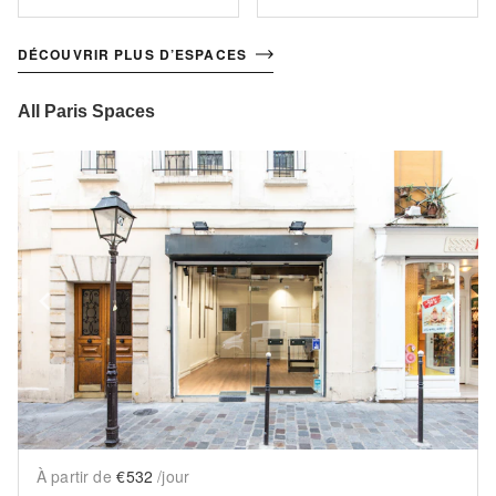
DÉCOUVRIR PLUS D’ESPACES
All Paris Spaces
Show previous slide
Sh
À partir de
€532
/jour