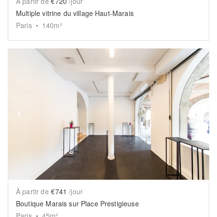
À partir de
€720
/jour
Multiple vitrine du village Haut-Marais
Paris
•
140
m²
Show previous slide
Sh
À partir de
€741
/jour
Boutique Marais sur Place Prestigieuse
Paris
•
45
m²