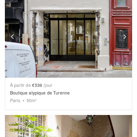
Show previous slide
Sh
À partir de
€536
/jour
Boutique atypique de Turenne
Paris
•
50
m²