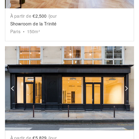
À partir de
€2,500
/jour
Showroom de la Trinité
Paris
•
150
m²
Show previous slide
Sh
À partir de
€5,829
/jour