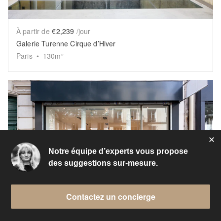
À partir de
€2,239
/jour
Galerie Turenne Cirque d’Hiver
Paris
•
130
m²
Show previous slide
Sh
Notre équipe d’experts vous propose
des suggestions sur-mesure.
Contactez un concierge