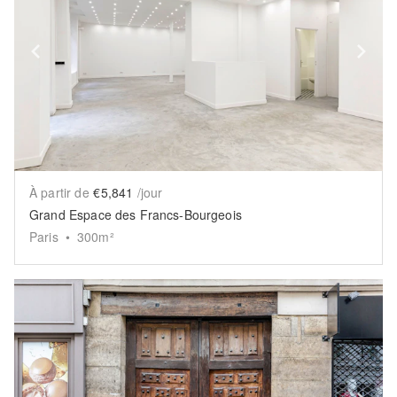
Show previous slide
Sh
À partir de
€5,841
/jour
Grand Espace des Francs-Bourgeois
Paris
•
300
m²