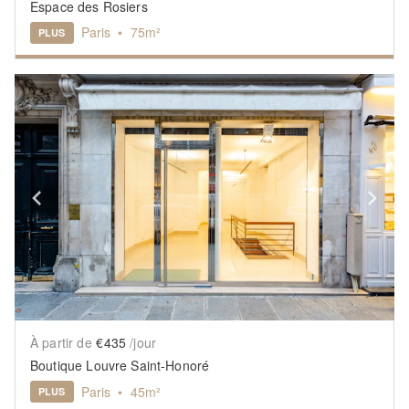
Espace des Rosiers
Paris
•
75
m²
PLUS
Show previous slide
Sh
À partir de
€435
/jour
Boutique Louvre Saint-Honoré
Paris
•
45
m²
PLUS