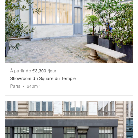
Show previous slide
Sh
À partir de
€3,300
/jour
Showroom du Square du Temple
Paris
•
240
m²