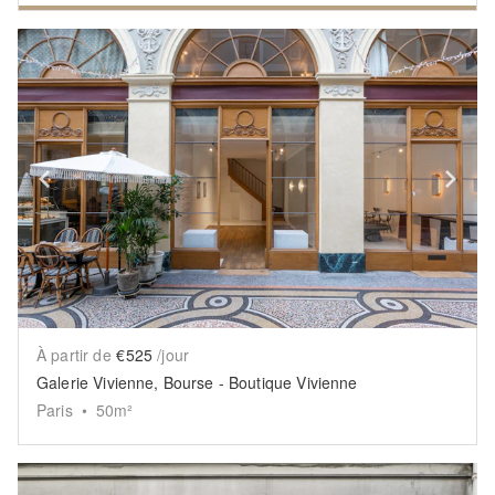
Show previous slide
Sh
À partir de
€525
/jour
Galerie Vivienne, Bourse - Boutique Vivienne
Paris
•
50
m²