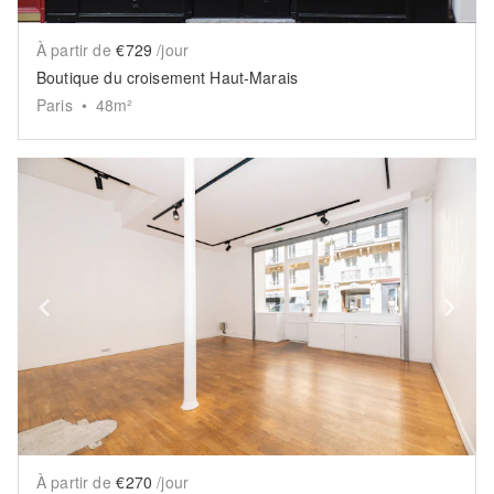
À partir de
€729
/jour
Boutique du croisement Haut-Marais
Paris
•
48
m²
Show previous slide
Sh
À partir de
€270
/jour