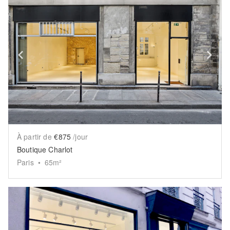
Show previous slide
Sh
À partir de
€875
/jour
Boutique Charlot
Paris
•
65
m²