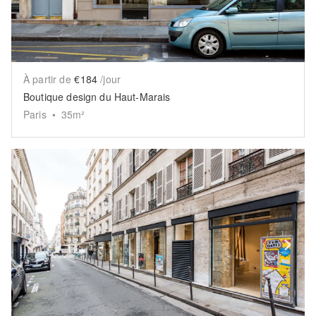
À partir de
€184
/jour
Boutique design du Haut-Marais
Paris
•
35
m²
Show previous slide
Sh