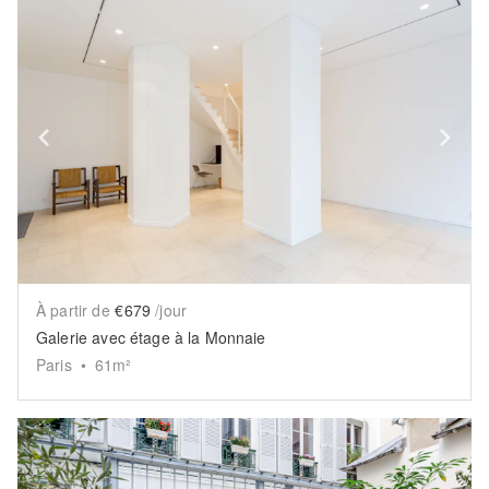
Show previous slide
Sh
À partir de
€679
/jour
Galerie avec étage à la Monnaie
Paris
•
61
m²