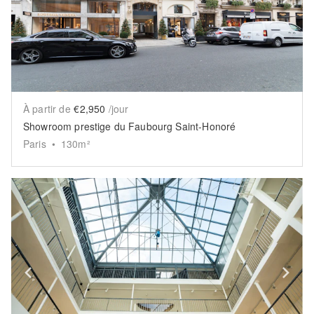
À partir de
€2,950
/jour
Showroom prestige du Faubourg Saint-Honoré
Paris
•
130
m²
Show previous slide
Sh