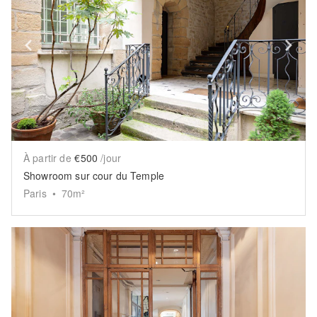
Show previous slide
Sh
À partir de
€500
/jour
Showroom sur cour du Temple
Paris
•
70
m²