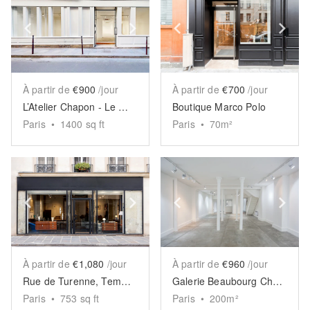
Show previous slide
Show next slide
Show previous slide
Sh
À partir de
€900
/jour
À partir de
€700
/jour
L’Atelier Chapon - Le Marais
Boutique Marco Polo
Paris
•
1400
sq ft
Paris
•
70
m²
Show previous slide
Show next slide
Show previous slide
Sh
À partir de
€1,080
/jour
À partir de
€960
/jour
Rue de Turenne, Temple - The Elegant Store
Galerie Beaubourg Chapon
Paris
•
753
sq ft
Paris
•
200
m²