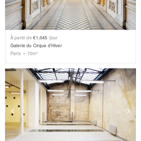
À partir de
€1,045
/jour
Galerie du Cirque d’Hiver
Paris
•
70
m²
Show previous slide
Sh