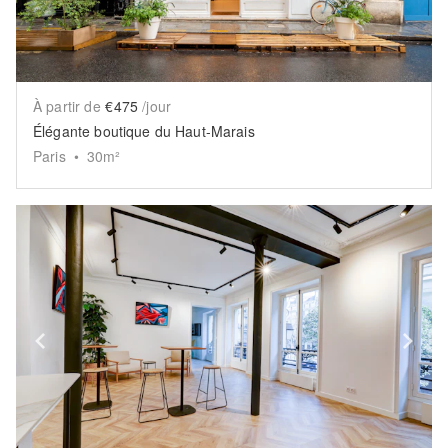
À partir de
€475
/jour
Élégante boutique du Haut-Marais
Paris
•
30
m²
Show previous slide
Sh