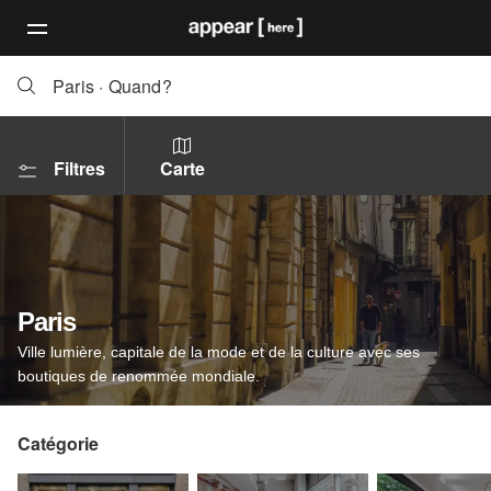
Paris
·
Quand?
Filtres
Carte
Paris
Ville lumière, capitale de la mode et de la culture avec ses
boutiques de renommée mondiale.
Catégorie