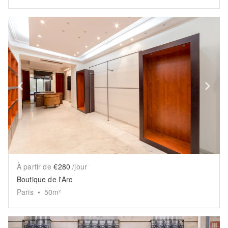
Show previous slide
Sh
À partir de
€280
/jour
Boutique de l'Arc
Paris
•
50
m²