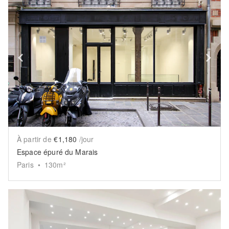
Show previous slide
Sh
À partir de
€1,180
/jour
Espace épuré du Marais
Paris
•
130
m²