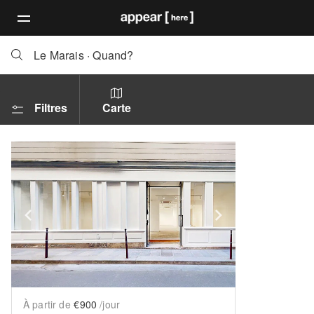
Le Marais
·
Quand?
Filtres
Carte
Show previous slide
Show next slid
À partir de
€900
/jour