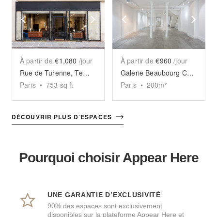
Show previous slide
Show next slide
Show previous slide
Sho
À partir de
€1,080
/jour
À partir de
€960
/jour
Rue de Turenne, Temple - The Elegant Store
Galerie Beaubourg Chapon
Paris
•
753
sq ft
Paris
•
200
m²
DÉCOUVRIR PLUS D’ESPACES
Pourquoi choisir Appear Here
UNE GARANTIE D’EXCLUSIVITÉ
90% des espaces sont exclusivement
disponibles sur la plateforme Appear Here et