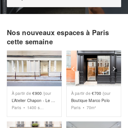
Nos nouveaux espaces à Paris
cette semaine
Show previous slide
Show next slide
Show previous slide
Sho
À partir de
€900
/jour
À partir de
€700
/jour
L’Atelier Chapon - Le Marais
Boutique Marco Polo
Paris
•
1400
sq ft
Paris
•
70
m²