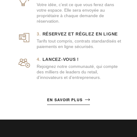
Votre idée, c’est ce que vous ferez dans
votre espace. Elle sera envoyée au
propriétaire à chaque demande de
réservation.
RÉSERVEZ ET RÉGLEZ EN LIGNE
Tarifs tout compris, contrats standardisés et
paiements en ligne sécurisés.
LANCEZ-VOUS !
Rejoignez notre communauté, qui compte
des milliers de leaders du retail,
d’innovateurs et d’entrepreneurs.
EN SAVOIR PLUS