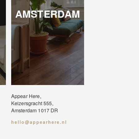
AMSTERDAM
Appear Here,
Keizersgracht 555,
Amsterdam 1017 DR
hello@appearhere.nl