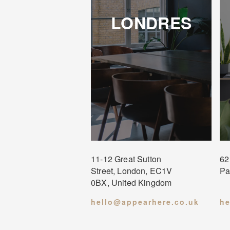
LONDRES
11-12 Great Sutton
62
Street, London, EC1V
Pa
0BX, United Kingdom
hello@appearhere.co.uk
he