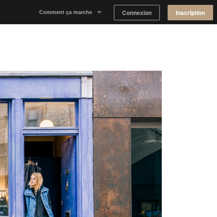
Connexion
Inscription
Comment ça marche
Notre concept
Proposer un espace
Trouver un espace
Tableau de Bord Propriétaire