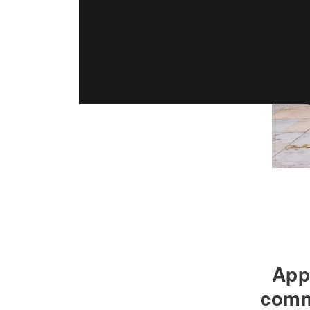
App
comm