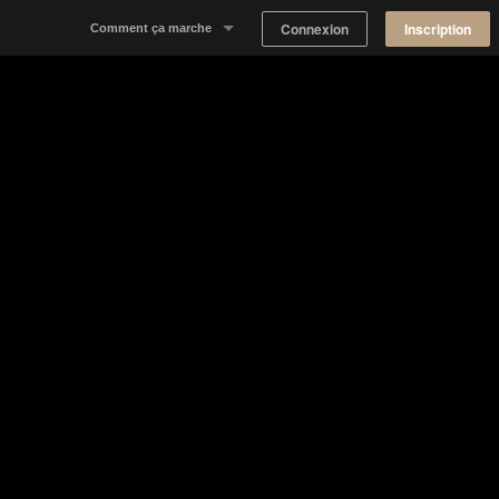
Connexion
Inscription
Comment ça marche
Notre concept
Proposer un espace
Trouver un espace
Tableau de Bord Propriétaire