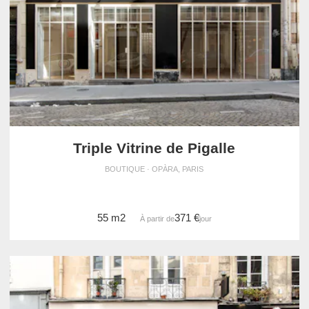
Triple Vitrine de Pigalle
BOUTIQUE · OPÀRA, PARIS
55 m2
371 €
À partir de
/jour