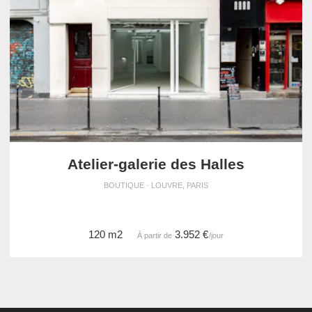
Atelier-galerie des Halles
BOUTIQUE · LOUVRE, PARIS
120 m2
3.952 €
À partir de
/jour