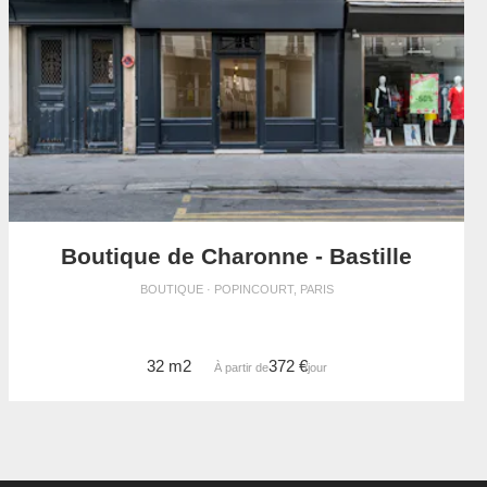
Boutique de Charonne - Bastille
BOUTIQUE · POPINCOURT, PARIS
32 m2
372 €
À partir de
/jour