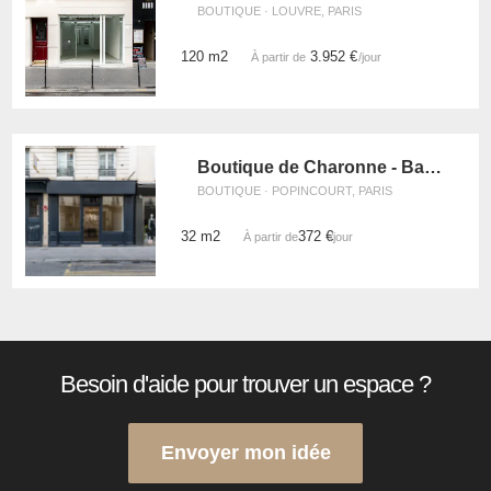
BOUTIQUE · LOUVRE, PARIS
120 m2
3.952 €
À partir de
/jour
Boutique de Charonne - Bastille
BOUTIQUE · POPINCOURT, PARIS
32 m2
372 €
À partir de
/jour
Besoin d'aide pour trouver un espace ?
Envoyer mon idée