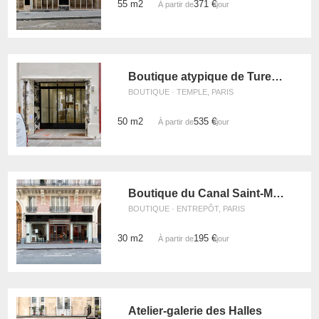
55 m2
371 €
À partir de
/jour
Boutique atypique de Turenne
BOUTIQUE · TEMPLE, PARIS
50 m2
535 €
À partir de
/jour
Boutique du Canal Saint-Martin
BOUTIQUE · ENTREPÔT, PARIS
30 m2
195 €
À partir de
/jour
Atelier-galerie des Halles