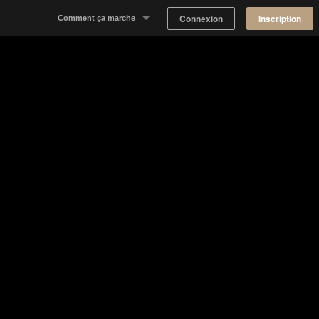
Connexion
Inscription
Comment ça marche
Notre concept
Proposer un espace
Trouver un espace
Tableau de Bord Propriétaire