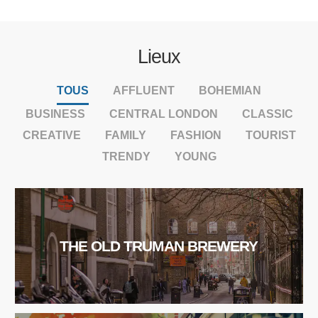
Lieux
TOUS
AFFLUENT
BOHEMIAN
BUSINESS
CENTRAL LONDON
CLASSIC
CREATIVE
FAMILY
FASHION
TOURIST
TRENDY
YOUNG
THE OLD TRUMAN BREWERY