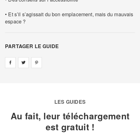
• Et s’il s’agissait du bon emplacement, mais du mauvais
espace ?
PARTAGER LE GUIDE
Share on
Share on
facebook
Share on
twitter
pintrest
LES GUIDES
Au fait, leur téléchargement
est gratuit !