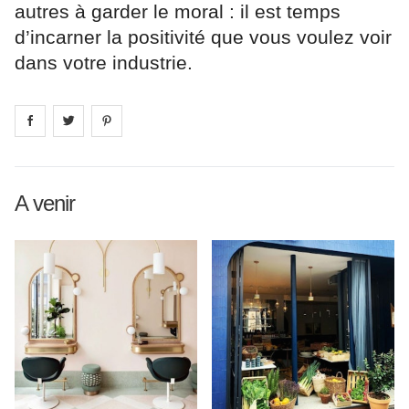
autres à garder le moral : il est temps
d’incarner la positivité que vous voulez voir
dans votre industrie.
Share on
Share on
facebook
Share on
twitter
pintrest
A venir