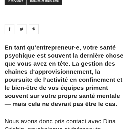
Interviews
Beauté et bien-être
Share on
Share on
facebook
Share on
twitter
pintrest
En tant qu’entrepreneur·e, votre santé
psychique est souvent la dernière chose
que vous avez en tête. La gestion des
chaînes d’approvisionnement, la
poursuite de l’activité en confinement et
le bien-être de vos équipes priment
souvent sur votre propre santé mentale
— mais cela ne devrait pas être le cas.
Nous avons donc pris contact avec Dina