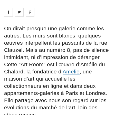
Share on
Share on
facebook
Share on
twitter
pintrest
On dirait presque une galerie comme les
autres. Les murs sont blancs, quelques
œuvres interpellent les passants de la rue
Clauzel. Mais au numéro 8, pas de silence
intimidant, ni d’impression de déranger.
Cette “Art Room” est l’œuvre d’Amélie du
Chalard, la fondatrice d’
Amelie
, une
maison d’art qui accueille les
collectionneurs en ligne et dans deux
appartements-galeries à Paris et Londres.
Elle partage avec nous son regard sur les
évolutions du marché de l’art, loin des
idées reçues.