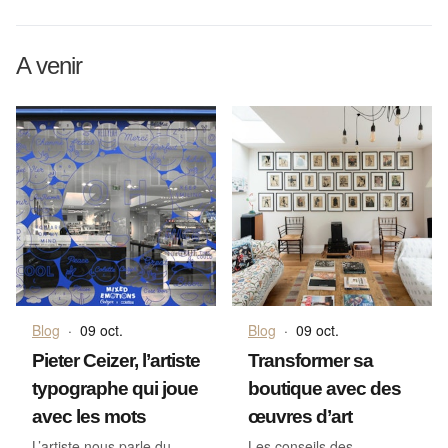
A venir
Blog
·
09 oct.
Blog
·
09 oct.
Pieter Ceizer, l’artiste
Transformer sa
typographe qui joue
boutique avec des
avec les mots
œuvres d’art
L’artiste nous parle du
Les conseils des