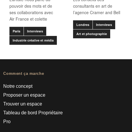
pouvoir des mots et de
consultants en art de
ses collaborations avec
l’agence Cramer and Bell
Air France et colette
Londres
Interviews
Paris
Interviews
Art et photographie
Industrie créative et média
Comment ça marche
Notre concept
Proposer un espace
Trouver un espace
Tableau de bord Propriétaire
Pro