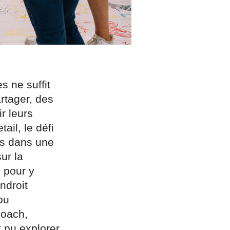
s ne suffit
rtager, des
r leurs
ail, le défi
nts dans une
ur la
s pour y
ndroit
ou
Coach,
t pu explorer