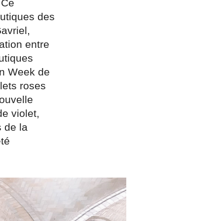
 Ce
outiques des
avriel,
ation entre
utiques
ion Week de
lets roses
nouvelle
e violet,
s de la
été