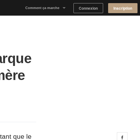
Connexion
Inscription
Comment ça marche
Notre concept
Proposer un espace
arque
Trouver un espace
mère
Tableau de Bord Propriétaire
tant que le
Share 