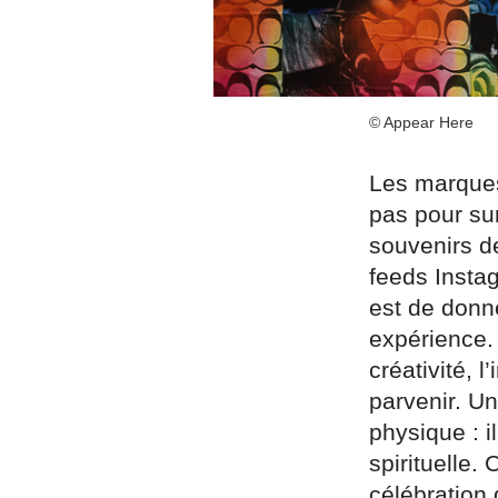
© Appear Here
Les marques 
pas pour su
souvenirs de
feeds Instag
est de donne
expérience.
créativité, l
parvenir. Un
physique : i
spirituelle.
célébration 