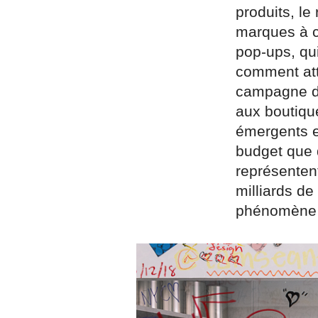
produits, le
marques à c
pop-ups, qui
comment atti
campagne de
aux boutique
émergents e
budget que d
représenten
milliards de
phénomène p