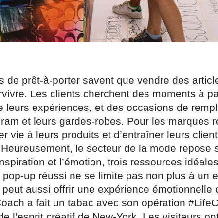
de prêt-à-porter savent que vendre des article
rvivre. Les clients cherchent des moments à pa
 leurs expériences, et des occasions de rempli
ram et leurs gardes-robes. Pour les marques ret
r vie à leurs produits et d’entraîner leurs clie
 Heureusement, le secteur de la mode repose s
’inspiration et l’émotion, trois ressources idéale
 pop-up réussi ne se limite pas non plus à un e
l peut aussi offrir une expérience émotionnelle 
 Coach a fait un tabac avec son opération #Life
de l’esprit créatif de New-York. Les visiteurs on