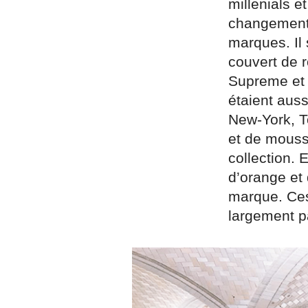
millenials 
changement 
marques. Il 
couvert de r
Supreme et 
étaient aus
New-York, To
et de mousse
collection. 
d’orange et 
marque. Ces
largement p