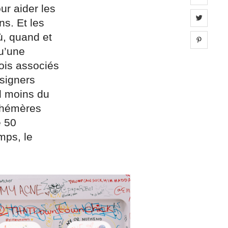
ur aider les
Share 
s. Et les
ù, quand et
Share 
qu’une
ois associés
esigners
d moins du
éphémères
e 50
mps, le