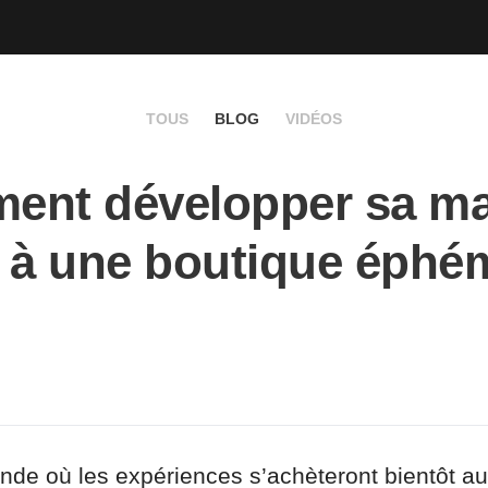
TOUS
BLOG
VIDÉOS
ent développer sa m
 à une boutique éphé
de où les expériences s’achèteront bientôt au