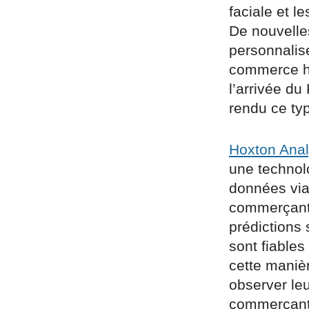
faciale et l
De nouvelle
personnalise
commerce ho
l’arrivée d
rendu ce type
Hoxton Anal
une technolo
données via 
commerçants
prédictions 
sont fiables
cette manièr
observer le
commerçants 