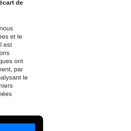
écart de
 nous
es et le
l est
ions
ques ont
ment, par
alysant le
niers
nnées