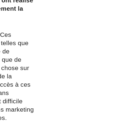
ont réalisé
ement la
 Ces
 telles que
e de
e que de
e chose sur
de la
accès à ces
ans
difficile
ns marketing
es.