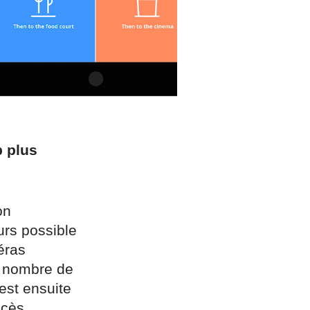
p plus
on
urs possible
éras
le nombre de
est ensuite
ccès