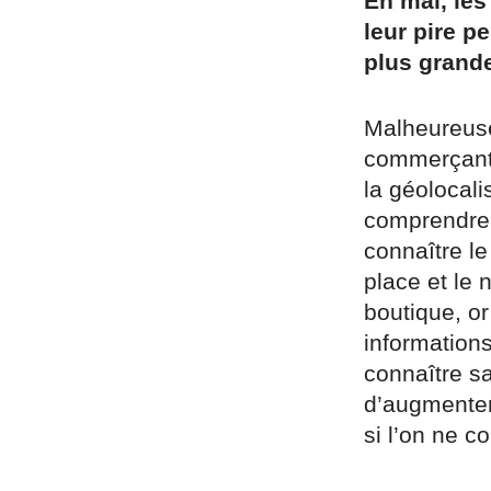
En mai, les
leur pire p
plus grand
Malheureusem
commerçants 
la géolocal
comprendre 
connaître l
place et le 
boutique, o
information
connaître sa
d’augmenter
si l’on ne c