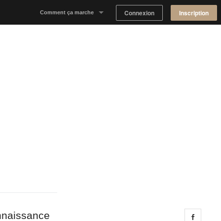
Connexion
Inscription
Comment ça marche
Notre concept
Proposer un espace
Trouver un espace
Tableau de Bord Propriétaire
onnaissance
Share 