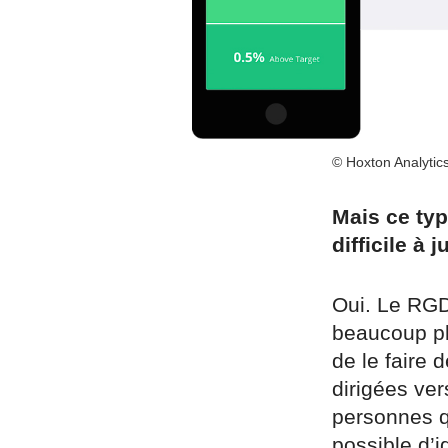
© Hoxton Analytic
Mais ce ty
difficile à 
Oui. Le RGD
beaucoup plu
de le faire
dirigées ver
personnes qu
possible d’i