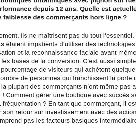
 boutiques britanniques avec pignon sur rue 
erformance depuis 12 ans. Quelle est actuell
e faiblesse des commerçants hors ligne ?
ent, ils ne maîtrisent pas du tout l’essentiel.
étaient impatients d’utiliser des technologies
isation et la reconnaissance faciale avant mêm
les bases de la conversion. C’est aussi simpl
e pourcentage de visiteurs qui achètent quelqu
nombre de personnes qui franchissent la porte 
r la plupart des commerçants n’ont même pas 
s ! Comment gérer une boutique avec succès s
 fréquentation ? En tant que commerçant, il est 
 son retour sur investissement avec des actio
omprend pas les facteurs basiques intermédiair