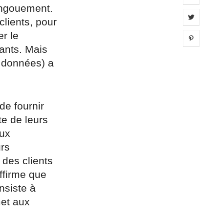
 engouement.
Share 
lients, pour
r le
Share 
ants. Mais
s données) a
de fournir
te de leurs
aux
urs
 des clients
ffirme que
nsiste à
et aux