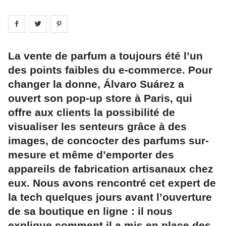
Share on
Share on
facebook
Share on
twitter
pintrest
La vente de parfum a toujours été l’un
des points faibles du e-commerce. Pour
changer la donne, Álvaro Suárez a
ouvert son pop-up store à Paris, qui
offre aux clients la possibilité de
visualiser les senteurs grâce à des
images, de concocter des parfums sur-
mesure et même d’emporter des
appareils de fabrication artisanaux chez
eux. Nous avons rencontré cet expert de
la tech quelques jours avant l’ouverture
de sa boutique en ligne : il nous
explique comment il a mis en place des