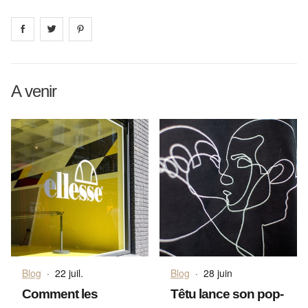
Share on
Share on
facebook
Share on
twitter
pintrest
A venir
Blog
·
22 juil.
Blog
·
28 juin
Comment les
Têtu lance son pop-