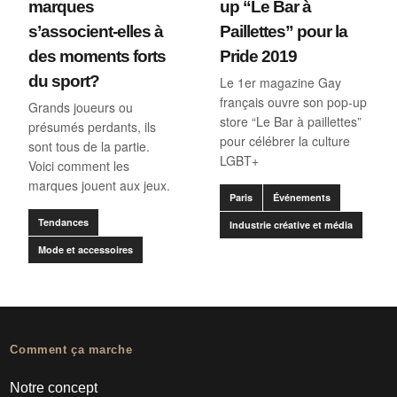
marques
up “Le Bar à
s’associent-elles à
Paillettes” pour la
des moments forts
Pride 2019
du sport?
Le 1er magazine Gay
français ouvre son pop-up
Grands joueurs ou
store “Le Bar à paillettes”
présumés perdants, ils
pour célébrer la culture
sont tous de la partie.
LGBT+
Voici comment les
marques jouent aux jeux.
Paris
Événements
Tendances
Industrie créative et média
Mode et accessoires
Comment ça marche
Notre concept