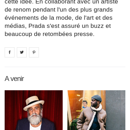
cette idée. En collaborant avec un artiste
de renom pendant l'un des plus grands
événements de la mode, de l'art et des
médias, Prada s'est assuré un buzz et
beaucoup de retombées presse.
Share on
Share on
facebook
Share on
twitter
pintrest
A venir