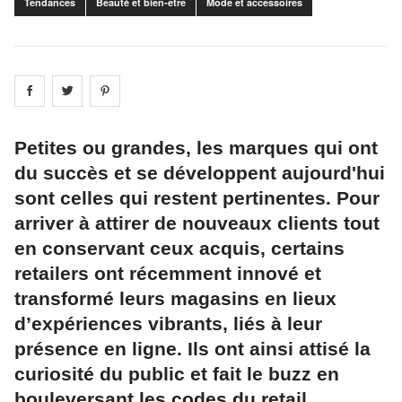
Tendances
Beauté et bien-être
Mode et accessoires
Share on
Share on
facebook
Share on
twitter
pintrest
Petites ou grandes, les marques qui ont
du succès et se développent aujourd'hui
sont celles qui restent pertinentes. Pour
arriver à attirer de nouveaux clients tout
en conservant ceux acquis, certains
retailers ont récemment innové et
transformé leurs magasins en lieux
d’expériences vibrants, liés à leur
présence en ligne. Ils ont ainsi attisé la
curiosité du public et fait le buzz en
bouleversant les codes du retail