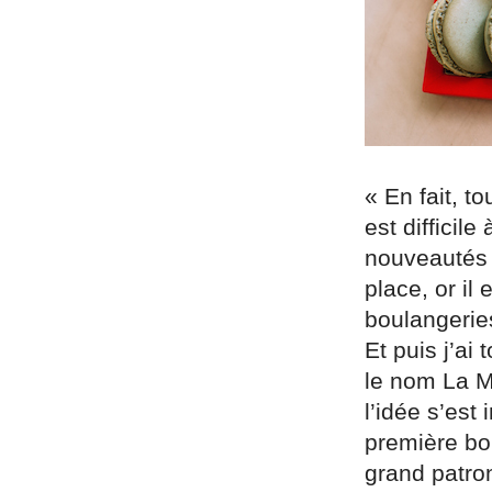
« En fait, t
est difficile
nouveautés 
place, or il
boulangeries
Et puis j’ai
le nom La M
l’idée s’es
première bo
grand patron