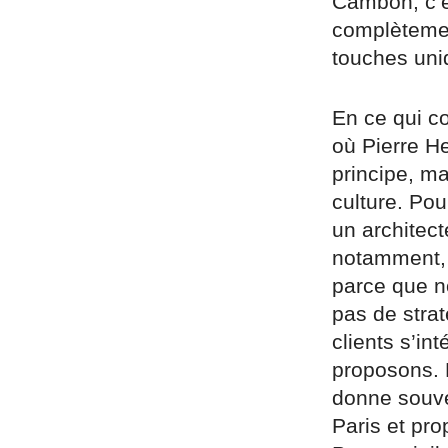
Cambon, c’e
complètemen
touches uni
En ce qui c
où Pierre H
principe, m
culture. Pou
un architecte
notamment, 
parce que n
pas de strat
clients s’in
proposons. 
donne souven
Paris et pr