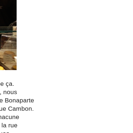
e ça.
, nous
ue Bonaparte
a rue Cambon.
chacune
 la rue