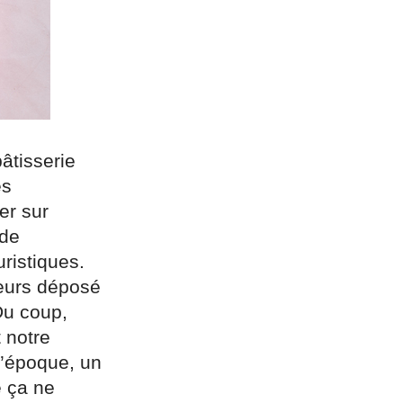
pâtisserie
es
er sur
 de
ristiques.
lleurs déposé
Du coup,
 notre
l’époque, un
e ça ne