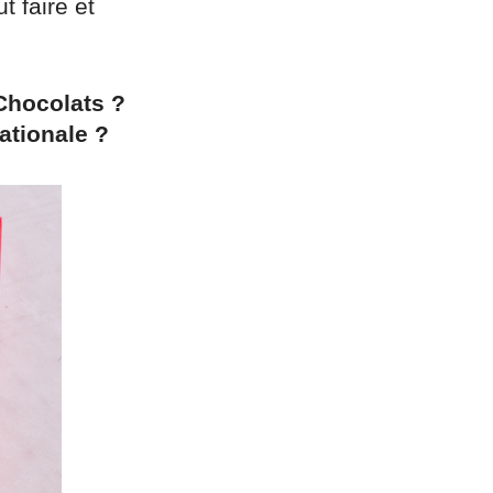
t faire et
Chocolats ?
ationale ?