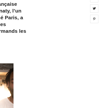
ançaise
Share 
aty, l’un
é Paris, a
Share 
les
urmands les