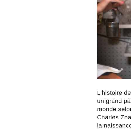
L’histoire d
un grand pât
monde selon
Charles Znat
la naissanc