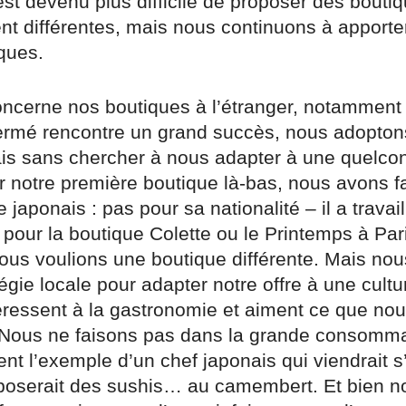
st devenu plus difficile de proposer des bouti
t différentes, mais nous continuons à apporte
ques.
oncerne nos boutiques à l’étranger, notamment
ermé rencontre un grand succès, nous adopton
ais sans chercher à nous adapter à une quelco
r notre première boutique là-bas, nous avons fa
 japonais : pas pour sa nationalité – il a travail
pour la boutique Colette ou le Printemps à Par
ous voulions une boutique différente. Mais no
égie locale pour adapter notre offre à une cultu
téressent à la gastronomie et aiment ce que nou
Nous ne faisons pas dans la grande consomma
t l’exemple d’un chef japonais qui viendrait s’
oposerait des sushis… au camembert. Et bien no