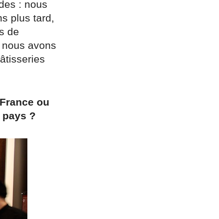
des : nous
s plus tard,
ns de
t, nous avons
âtisseries
 France ou
 pays ?