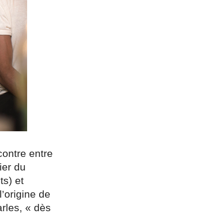
contre entre
ier du
s) et
l’origine de
rles, « dès