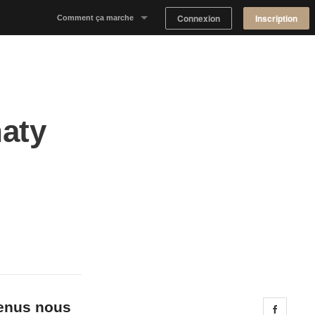
Connexion
Inscription
Comment ça marche
Notre concept
Proposer un espace
naty
Trouver un espace
Tableau de Bord Propriétaire
venus nous
Share 