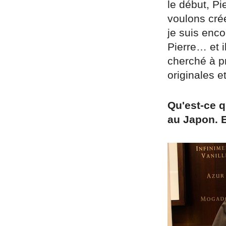
le début, P
voulons crée
je suis enco
Pierre… et i
cherché à p
originales e
Qu'est-ce q
au Japon. E