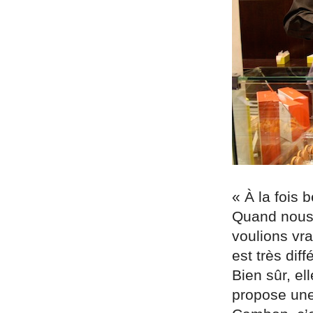
« À la fois
Quand nous 
voulions vr
est très dif
Bien sûr, e
propose une 