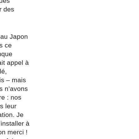
ques
r des
 au Japon
s ce
nque
it appel à
lé,
is – mais
us n’avons
re : nos
s leur
tion. Je
installer à
n merci !