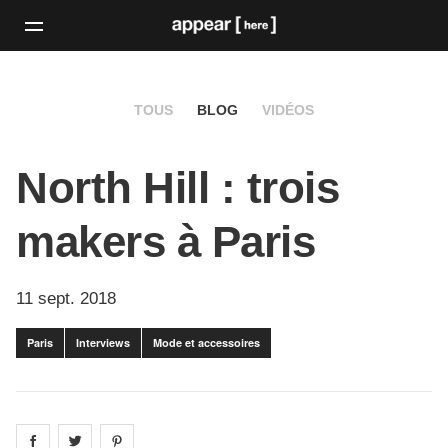
TOUS
BLOG
VIDÉOS
North Hill : trois
makers à Paris
11 sept. 2018
Paris
Interviews
Mode et accessoires
Share on
Share on
facebook
Share on
twitter
pintrest