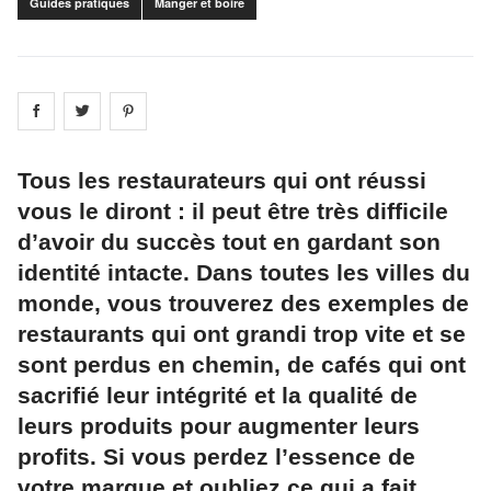
Guides pratiques
Manger et boire
Share on
Share on
facebook
Share on
twitter
pintrest
Tous les restaurateurs qui ont réussi
vous le diront : il peut être très difficile
d’avoir du succès tout en gardant son
identité intacte. Dans toutes les villes du
monde, vous trouverez des exemples de
restaurants qui ont grandi trop vite et se
sont perdus en chemin, de cafés qui ont
sacrifié leur intégrité et la qualité de
leurs produits pour augmenter leurs
profits. Si vous perdez l’essence de
votre marque et oubliez ce qui a fait