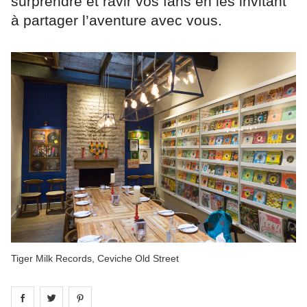
surprendre et ravir vos fans en les invitant
à partager l’aventure avec vous.
Tiger Milk Records, Ceviche Old Street
Share on
Share on
facebook
Share on
twitter
pintrest