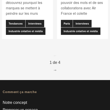
découvrez pourquoi les
pouvoir des mots et de ses
marques se mettent à
collaborations avec Air
peindre sur les murs
France et colette
Tendances
Interviews
Paris
Interviews
Industrie créative et média
Industrie créative et média
go to page
0
1 de 4
go to page
2
Comment ça marche
Notre concept
Proposer un espace