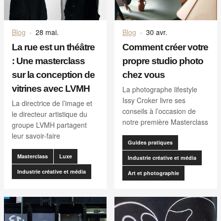
Blog
·
28 mai.
Blog
·
30 avr.
La rue est un théâtre
Comment créer votre
: Une masterclass
propre studio photo
sur la conception de
chez vous
vitrines avec LVMH
La photographe lifestyle
Issy Croker livre ses
La directrice de l’image et
conseils à l’occasion de
le directeur artistique du
notre première Masterclass
groupe LVMH partagent
leur savoir-faire
Guides pratiques
Masterclass
Luxe
Industrie créative et média
Industrie créative et média
Art et photographie