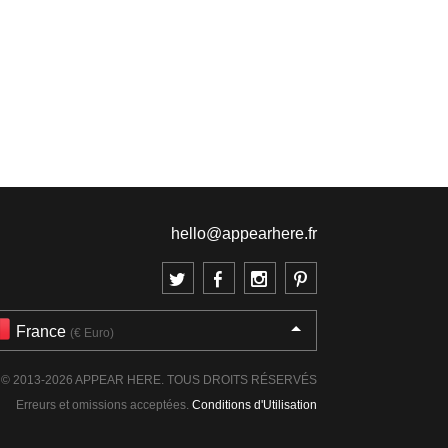
hello@appearhere.fr
France
(€ Euro)
© 2013-2026 APPEAR HERE. TOUS DROITS RÉSERVÉS
Erreurs et omissions acceptées.
Conditions d'Utilisation