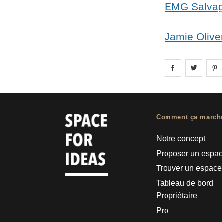
EMG Salvag
Jamie Olive
Share on
Share 
fa
Comment ça march
Notre concept
Proposer un espa
Trouver un espace
Tableau de bord
Propriétaire
Pro