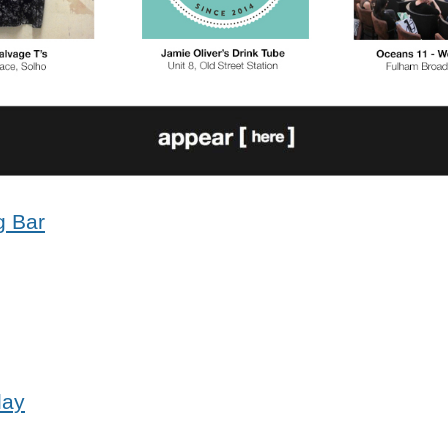
g Bar
lay