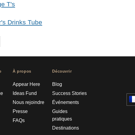
e T's
r's Drinks Tube
on
cebook
Share on
twitter
pintrest
e
À propos
Découvrir
Appear Here
Blog
ce
Ideas Fund
Success Stories
Nous rejoindre
Événements
Presse
Guides
pratiques
FAQs
Destinations