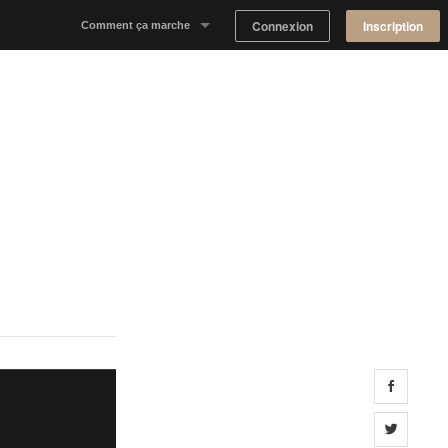
Connexion
Inscription
Comment ça marche
Notre concept
Proposer un espace
Trouver un espace
Tableau de Bord Propriétaire
Share 
Share 