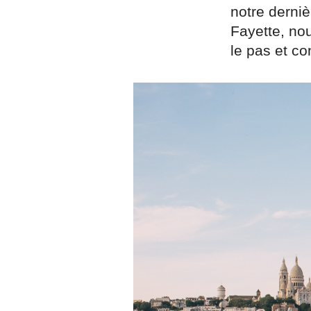
notre derni
Fayette, no
le pas et co