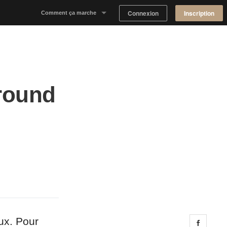
Connexion
Inscription
Comment ça marche
Notre concept
Proposer un espace
ground
Trouver un espace
Tableau de Bord Propriétaire
eux. Pour
Share 