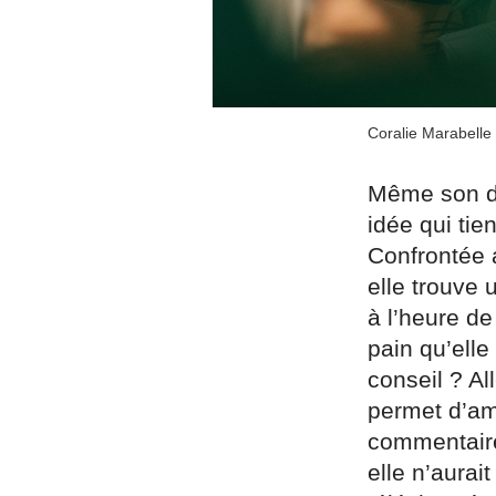
Coralie Marabelle 
Même son de
idée qui tie
Confrontée 
elle trouve
à l’heure de
pain qu’elle
conseil ? Al
permet d’am
commentaires
elle n’aurai