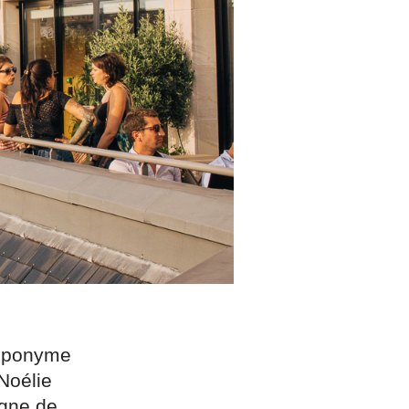
 éponyme
 Noélie
igne de