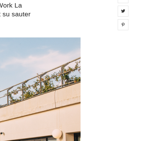
Work La
Share 
 su sauter
Share 