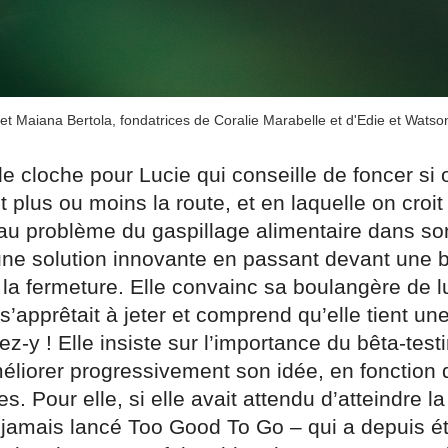
et Maiana Bertola, fondatrices de Coralie Marabelle et d'Edie et Watso
 cloche pour Lucie qui conseille de foncer si 
nt plus ou moins la route, et en laquelle on croi
au problème du gaspillage alimentaire dans son
 une solution innovante en passant devant une 
 la fermeture. Elle convainc sa boulangère de l
 s’apprêtait à jeter et comprend qu’elle tient un
lez-y ! Elle insiste sur l’importance du bêta-test
éliorer progressivement son idée, en fonction 
. Pour elle, si elle avait attendu d’atteindre la
t jamais lancé Too Good To Go – qui a depuis é