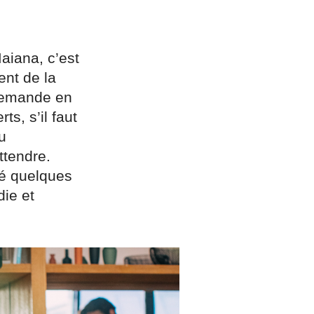
aiana, c’est
ent de la
 demande en
s, s’il faut
u
ttendre.
té quelques
die et