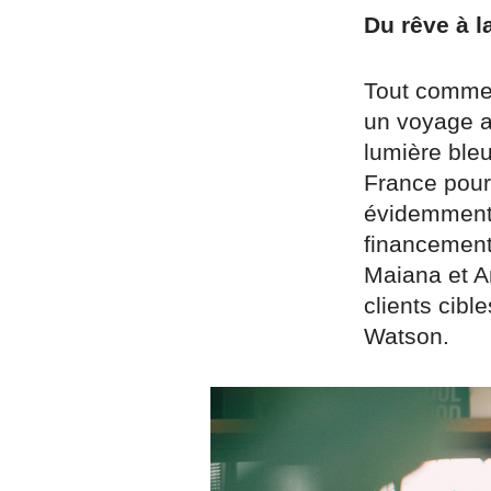
Du rêve à la
Tout commen
un voyage au
lumière bleu
France pour 
évidemment 
financement,
Maiana et An
clients cibl
Watson.