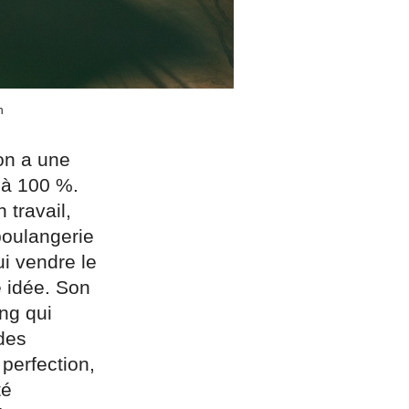
n
on a une
t à 100 %.
 travail,
boulangerie
ui vendre le
e idée. Son
ing qui
des
 perfection,
té