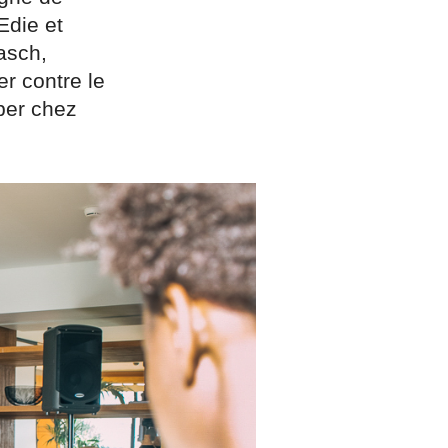
Edie et
asch,
er contre le
oper chez