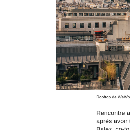
Rooftop de WeWor
Rencontre a
après avoir 
Balez, co-fo