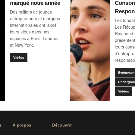
marqué notre année
Consom
Respon
Des milliers de jeunes
entrepreneurs et marques
Les fondat
internationales ont lancé
Les Récup
leurs idées dans nos
Raymond 
espaces à Paris, Londres
présentent
et New York.
leurs cons
d'entrepr
Vidéos
responsab
Événemen
Undergrou
Vidéos
e
À propos
Découvrir