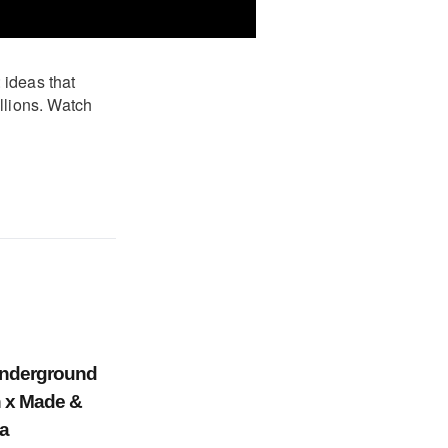
 ideas that
illions. Watch
Underground
 x Made &
La