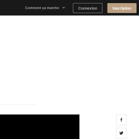
Connexion
Inscription
Comment ça marche
Notre concept
Proposer un espace
Trouver un espace
Tableau de Bord Propriétaire
Share 
Share 