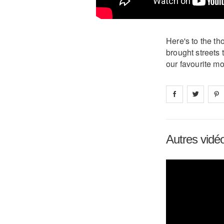
Here's to the t
brought streets 
our favourite m
Share on
Share 
fa
Autres vidé