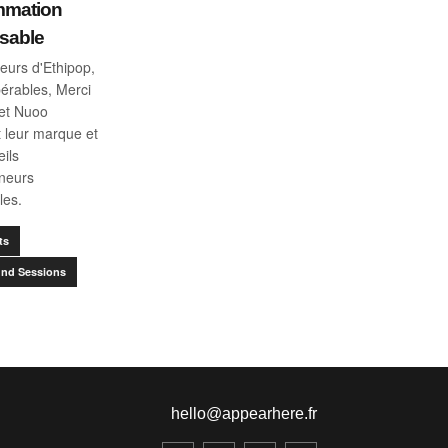
mation
sable
eurs d'Ethipop,
érables, Merci
et Nuoo
 leur marque et
eils
eneurs
les.
ts
nd Sessions
hello@appearhere.fr