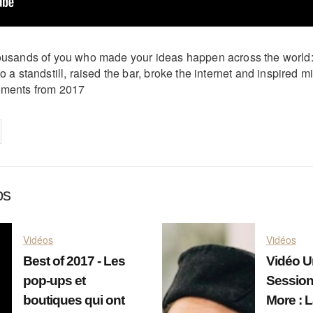
housands of you who made your ideas happen across the world:
to a standstill, raised the bar, broke the internet and inspired m
oments from 2017
on
cebook
Share on
twitter
pintrest
os
Vidéos
Vidéos
Best of 2017 - Les
Vidéo 
pop-ups et
Session
boutiques qui ont
More : 