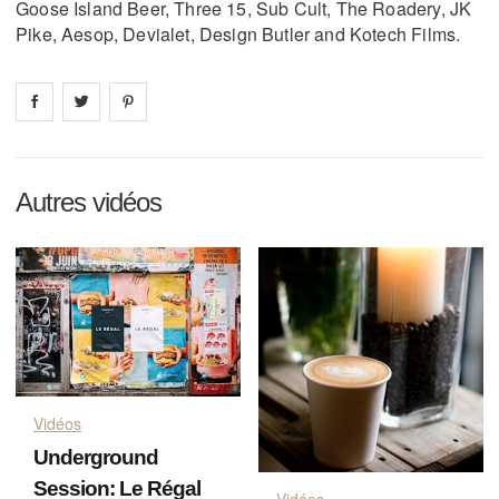
Goose Island Beer, Three 15, Sub Cult, The Roadery, JK
Pike, Aesop, Devialet, Design Butler and Kotech Films.
Share on
Share on
facebook
Share on
twitter
pintrest
Autres vidéos
Vidéos
Underground
Session: Le Régal
Vidéos