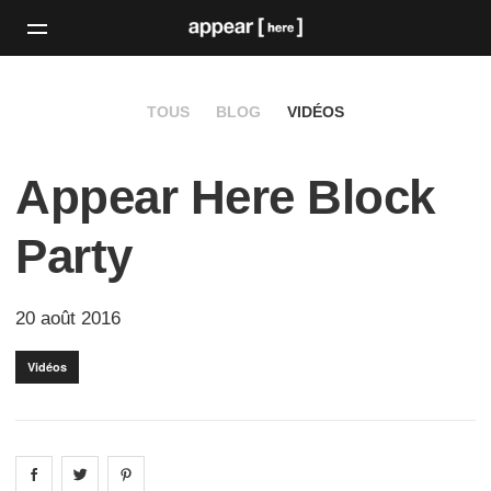
TOUS
BLOG
VIDÉOS
Appear Here Block
Party
20 août 2016
Vidéos
Share on
Share on
facebook
Share on
twitter
pintrest