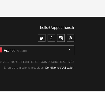
hello@appearhere.fr
France
(€ Euro)
© 2013-2026 APPEAR HERE. TOUS DROITS RÉSERVÉS
Erreurs et omissions acceptées.
Conditions d'Utilisation