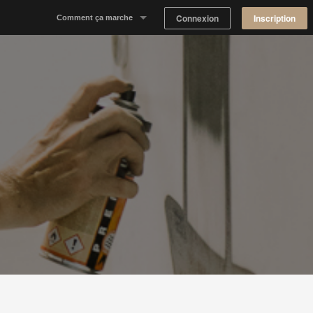
Connexion
Inscription
Comment ça marche
Notre concept
Proposer un espace
Trouver un espace
Tableau de Bord Propriétaire