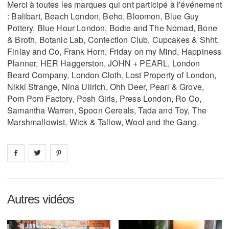
Merci à toutes les marques qui ont participé à l'événement
: Balibart, Beach London, Beho, Bloomon, Blue Guy
Pottery, Blue Hour London, Bodie and The Nomad, Bone
& Broth, Botanic Lab, Confection Club, Cupcakes & Shht,
Finlay and Co, Frank Horn, Friday on my Mind, Happiness
Planner, HER Haggerston, JOHN + PEARL, London
Beard Company, London Cloth, Lost Property of London,
Nikki Strange, Nina Ullrich, Ohh Deer, Pearl & Grove,
Pom Pom Factory, Posh Girls, Press London, Ro Co,
Samantha Warren, Spoon Cereals, Tada and Toy, The
Marshmallowist, Wick & Tallow, Wool and the Gang.
Share on
Share on
facebook
Share on
twitter
pintrest
Autres vidéos