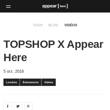
TOUS
BLOG
VIDÉOS
TOPSHOP X Appear
Here
5 oct. 2016
Londres
Événements
Vidéos
Share on
Share on
facebook
Share on
twitter
pintrest