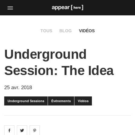
TOUS
BLOG
VIDÉOS
Underground
Session: The Idea
25 avr. 2018
Underground Sessions
Événements
Vidéos
Share on
Share on
facebook
Share on
twitter
pintrest