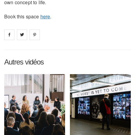
own concept to life.
Book this space
here
.
Share on
Share on
facebook
Share on
twitter
pintrest
Autres vidéos