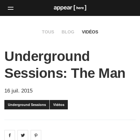
TOUS
BLOG
VIDÉOS
Underground
Sessions: The Man
16 juil. 2015
Underground Sessions
Vidéos
Share on
Share on
facebook
Share on
twitter
pintrest