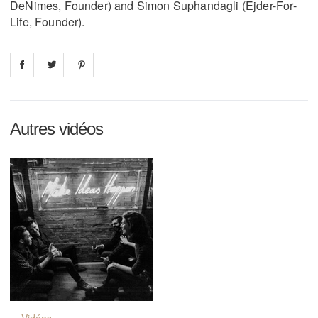
DeNimes, Founder) and Simon Suphandagli (Ejder-For-
Life, Founder).
Share on
Share on
facebook
Share on
twitter
pintrest
Autres vidéos
Vidéos