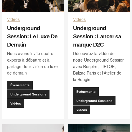
Vidéos
Vidéos
Underground
Underground
Session: Le Luxe De
Session : Lancer sa
Demain
marque D2C
Nous avons invité quatre
Découvrez la vidéo de
experts à débattre et à
notre Underground Session
partager leur vision du luxe
avec Respire, TIPTOE,
de demain
Balzac Paris et l'Atelier de
la Bougie.
Événements
Événements
Underground Sessions
Underground Sessions
Vidéos
Vidéos