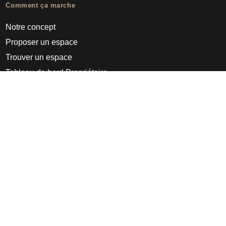
Comment ça marche
Notre concept
Proposer un espace
Trouver un espace
Tableau de bord Propriétaire
Pro
À propos
Appear Here
Ideas Fund
Nous rejoindre
Presse
FAQs
Découvrir