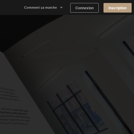
Connexion
Inscription
Comment ça marche
Notre concept
Proposer un espace
Trouver un espace
Tableau de Bord Propriétaire