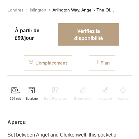
Londres
Islington
Arlington Way, Angel - The Old Studio
Vérifiez la
À partir de
disponibilité
£99/jour
L’emplacement
Plan
369
sqft
Boutique
Bar & Restaurant
Événementiel
À partager
Atypique
aperçu
Set between Angel and Clerkenwell, this pocket of