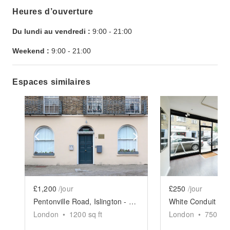
Heures d’ouverture
Du lundi au vendredi :
9:00
-
21:00
Weekend :
9:00
-
21:00
Espaces similaires
Show previous slide
Show next slide
Show previ
£1,200
/jour
£250
/jour
Pentonville Road, Islington - The Georgian Townhouse
White Conduit Stre
London
•
1200
sq ft
London
•
750
sq 