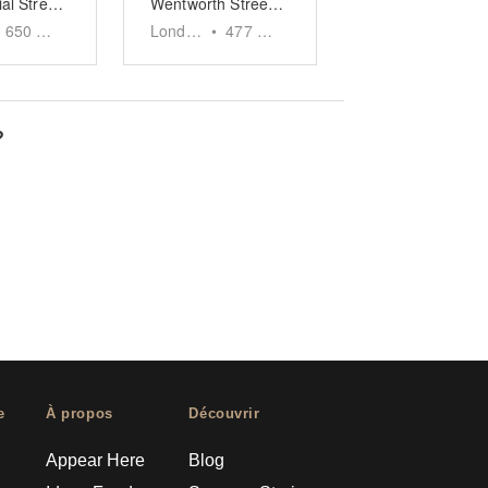
Commercial Street, Aldgate - The Toynbee Hall Space
Wentworth Street, Spitalfields - Green & Black Shop
650
sq ft
London
•
477
sq ft
?
e
À propos
Découvrir
Appear Here
Blog