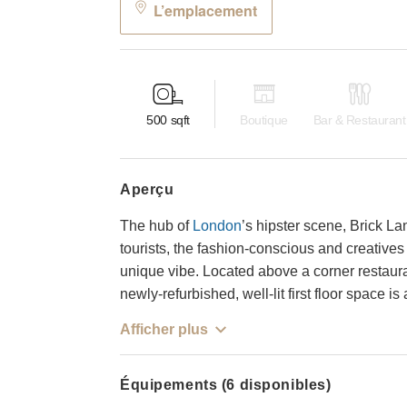
L’emplacement
500
sqft
Boutique
Bar & Restaurant
aperçu
The hub of
London
’s hipster scene, Brick La
tourists, the fashion-conscious and creatives 
unique vibe. Located above a corner restauran
newly-refurbished, well-lit first floor space is
Afficher plus
Équipements (6 disponibles)