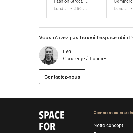
Fashion Street, Spitalfields - The Wooden Store
London
•
250
sq ft
London
•
Vous n'avez pas trouvé l'espace idéal 
Lea
Concierge à Londres
Contactez-nous
Comment ça march
Notre concept