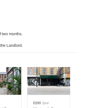
f two months.
the Landlord.
e
previous slide
Show next slide
Show previous slide
Show next slide
r
£250
/jour