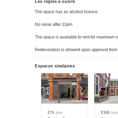
Les règles à suivre
The space has an alcohol licence.
No noise after 11pm.
The space is available to rent for maximum o
Redecoration is allowed upon approval from 
Espaces similaires
Show previous slide
Show next slid
Show 
£75
/jour
£395
/jou