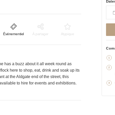
Date
Événementiel
À partager
Atypique
Comm
ne has a buzz about it all week round as
flock here to shop, eat, drink and soak up its
t at the Aldgate end of the street, this
 available to hire for events and exhibitions.