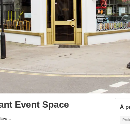
rant Event Space
À p
Brick Lane – Restaurant Event Space
Prol