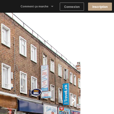
Connexion
Inscription
Comment ça marche
Notre concept
Proposer un espace
Trouver un espace
Tableau de Bord Propriétaire