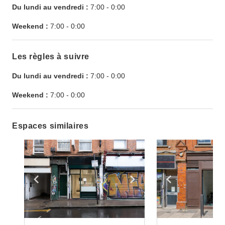
Du lundi au vendredi :
7:00
-
0:00
Weekend :
7:00
-
0:00
Les règles à suivre
Du lundi au vendredi :
7:00
-
0:00
Weekend :
7:00
-
0:00
Espaces similaires
Show previous slide
Show next slide
Show previ