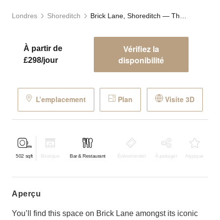
Londres
Shoreditch
Brick Lane, Shoreditch ⁠— The Corner Café
Vérifiez la
À partir de
disponibilité
£298/jour
L’emplacement
Plan
Visite 3D
502
sqft
Boutique
Bar & Restaurant
Événementiel
À partager
Atypique
aperçu
You’ll find this space on Brick Lane amongst its iconic