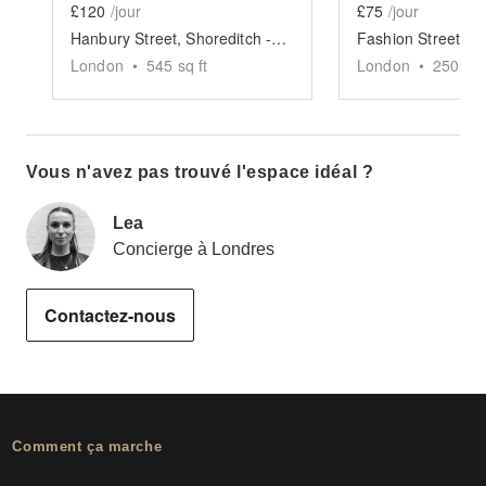
£120
/jour
£75
/jour
Hanbury Street, Shoreditch - The Green Front Restaurant
London
•
545
sq ft
London
•
250
sq 
Vous n'avez pas trouvé l'espace idéal ?
Lea
Concierge à Londres
Contactez-nous
Comment ça marche