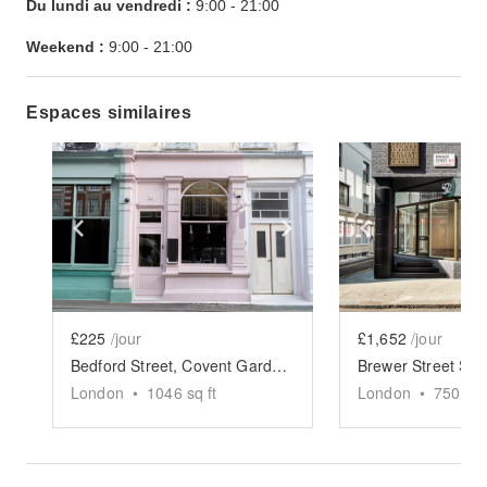
Du lundi au vendredi :
9:00
-
21:00
Weekend :
9:00
-
21:00
Espaces similaires
Show previous slide
Show next slide
Show previ
£225
/jour
£1,652
/jour
Bedford Street, Covent Garden - Pink Bistro Coffee Shop
Brewer Street Sh
London
•
1046
sq ft
London
•
750
sq 