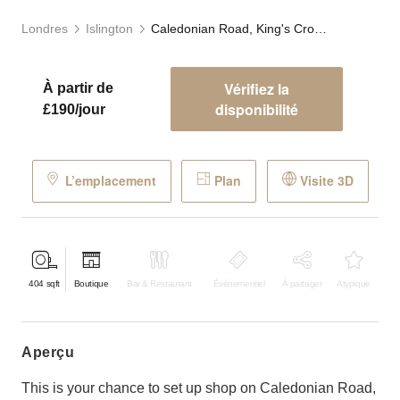
Londres
Islington
Caledonian Road, King's Cross - The Black Store
Vérifiez la
À partir de
disponibilité
£190/jour
L’emplacement
Plan
Visite 3D
404
sqft
Boutique
Bar & Restaurant
Événementiel
À partager
Atypique
aperçu
This is your chance to set up shop on Caledonian Road,