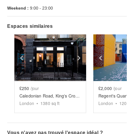
Weekend :
9:00
-
23:00
Espaces similaires
Show previous slide
Show next slide
Show previ
£250
/jour
£2,000
/jour
Caledonian Road, King's Cross - The Venue
London
•
1380
sq ft
London
•
12000
s
Vous n'avez pas trouvé l'espace idéal ?