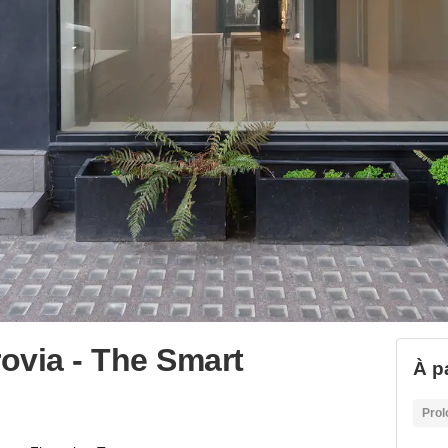
rovia - The Smart
À p
Prol