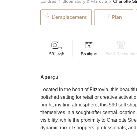
Londres
Bloomsbury & Fitzrovia
L’emplacement
Plan
591
sqft
Boutique
Bar & Restaurant
aperçu
Located in the heart of Fitzrovia, this beaut
polished setting for retail or creative activa
bright, inviting atmosphere, this 590 sqft shop
themselves in a sought-after central location.
visibility, while the proximity to Charlotte S
dynamic mix of shoppers, professionals, and v