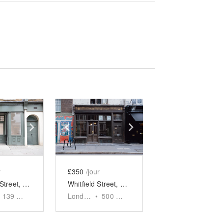
e
previous slide
Show next slide
Show previous slide
Show next slide
r
£350
/jour
Charlotte Street, Fitzrovia - The Green Pop Up Shop
Whitfield Street, Fitzrovia - The Old Toy Store
139
sq ft
London
•
500
sq ft