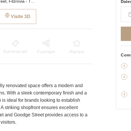
Charlotte Street, Fitzrovia - The Smart Shop
Date
Visite 3D
Événementiel
À partager
Atypique
Comm
ifully renovated space offers a modern and
tions. With a sleek contemporary finish and a
 is ideal for brands looking to establish
 A striking shopfront ensures excellent
treet and Goodge Street provides access to a
isitors.