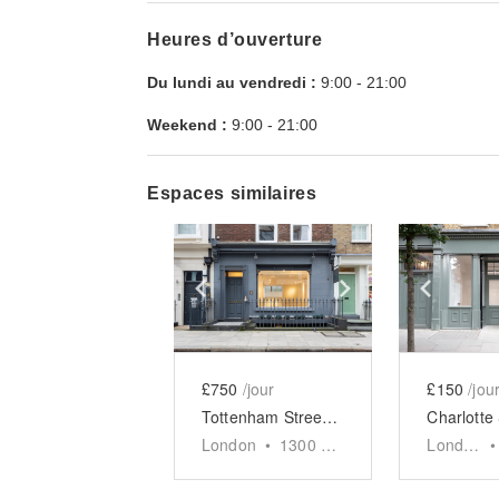
Heures d’ouverture
Du lundi au vendredi :
9:00
-
21:00
Weekend :
9:00
-
21:00
Espaces similaires
Show previous slide
Show next slid
Show 
£750
/jour
£150
/jou
Tottenham Street, Fitzrovia - The Artful Store
London
•
1300
sq ft
London
•