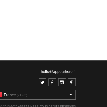
hello@appearhere.fr
France
(€ Euro)
© 2013-2026 APPEAR HERE. TOUS DROITS RÉSERVÉS