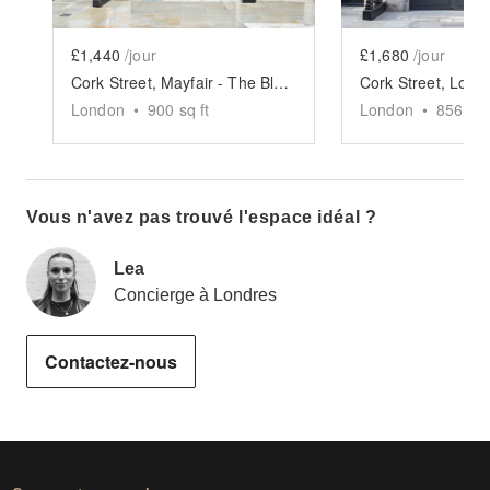
£1,440
/jour
£1,680
/jour
Cork Street, Mayfair - The Black Box Basement Space
London
•
900
sq ft
London
•
856
sq 
Vous n'avez pas trouvé l'espace idéal ?
Lea
Concierge à Londres
Contactez-nous