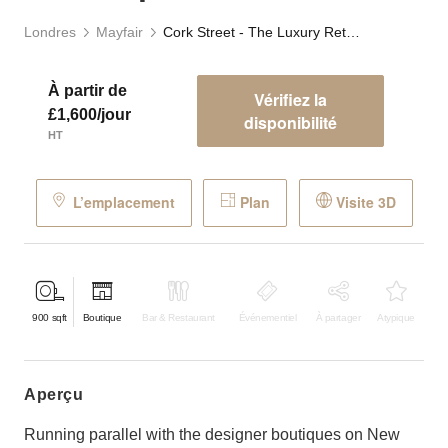
Londres
Mayfair
Cork Street - The Luxury Retail Space
À partir de
Vérifiez la
£1,600/jour
disponibilité
HT
L’emplacement
Plan
Visite 3D
900
sqft
Boutique
Bar & Restaurant
Événementiel
À partager
Atypique
aperçu
Running parallel with the designer boutiques on New