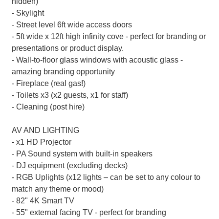
hidden)
- Skylight
- Street level 6ft wide access doors
- 5ft wide x 12ft high infinity cove - perfect for branding or
presentations or product display.
- Wall-to-floor glass windows with acoustic glass -
amazing branding opportunity
- Fireplace (real gas!)
- Toilets x3 (x2 guests, x1 for staff)
- Cleaning (post hire)
AV AND LIGHTING
- x1 HD Projector
- PA Sound system with built-in speakers
- DJ equipment (excluding decks)
- RGB Uplights (x12 lights – can be set to any colour to
match any theme or mood)
- 82" 4K Smart TV
- 55" external facing TV - perfect for branding