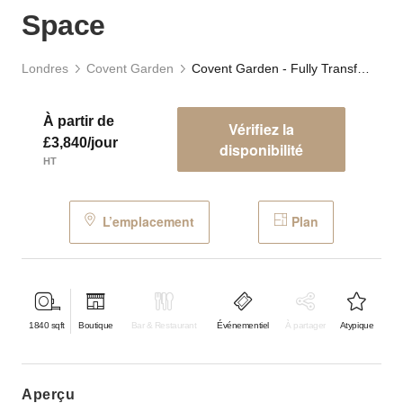
Space
Londres
Covent Garden
Covent Garden - Fully Transformable Event Space
À partir de
Vérifiez la
£3,840/jour
disponibilité
HT
L’emplacement
Plan
1840
sqft
Boutique
Bar & Restaurant
Événementiel
À partager
Atypique
aperçu