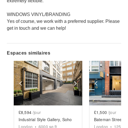
extremely flexible.
WINDOWS VINYL/BRANDING
Yes of course, we work with a preferred supplier. Please
get in touch and we can help!
Espaces similaires
Show previous slide
Show next slide
Show previ
£8,594
/jour
£1,500
/jour
Industrial Style Gallery, Soho
London
•
6000
sq ft
London
•
1250
sq