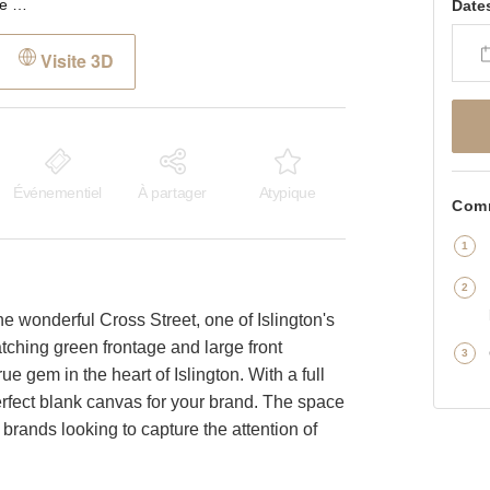
Cross Street, Islington - The Green Boutique
Date
Visite 3D
Événementiel
À partager
Atypique
Comm
he wonderful Cross Street, one of Islington's
tching green frontage and large front
ue gem in the heart of Islington. With a full
erfect blank canvas for your brand. The space
or brands looking to capture the attention of