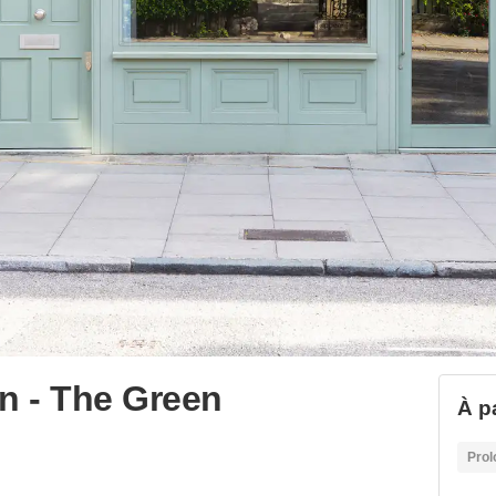
on - The Green
À p
Prol