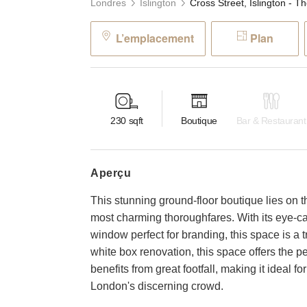
Londres
Islington
L’emplacement
Plan
230
sqft
Boutique
Bar & Restaurant
aperçu
This stunning ground-floor boutique lies on t
most charming thoroughfares. With its eye-ca
window perfect for branding, this space is a tr
white box renovation, this space offers the p
benefits from great footfall, making it ideal f
London's discerning crowd.