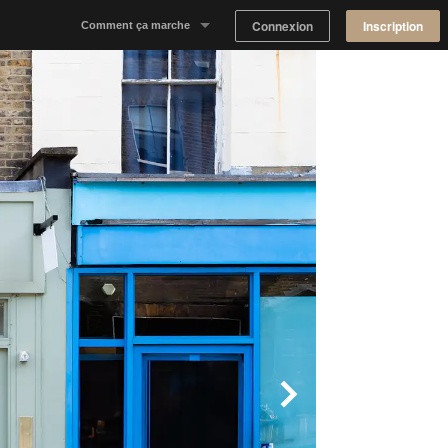
Connexion
Inscription
Comment ça marche
Notre concept
Proposer un espace
Trouver un espace
Tableau de Bord Propriétaire