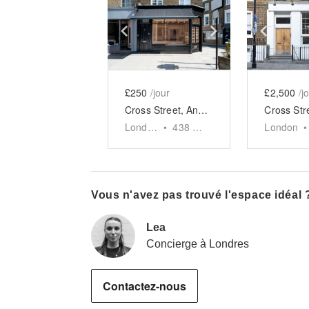
Show previous slide
Show next slid
Show 
£250
/jour
£2,500
/j
Cross Street, Angel - The Corner Store
London
•
438
sq ft
London
•
Vous n'avez pas trouvé l'espace idéal 
Lea
Concierge à Londres
Contactez-nous