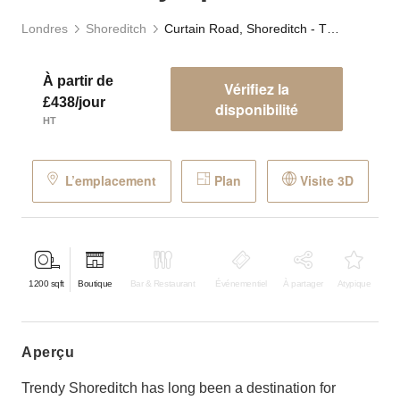
Londres
Shoreditch
Curtain Road, Shoreditch - The Gallery Space
À partir de
Vérifiez la
£438/jour
disponibilité
HT
L’emplacement
Plan
Visite 3D
1200
sqft
Boutique
Bar & Restaurant
Événementiel
À partager
Atypique
aperçu
Trendy Shoreditch has long been a destination for