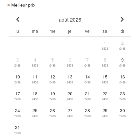
Meilleur prix
août 2026
Go to previous month
Go to n
lu
ma
me
je
ve
sa
di
1
2
£438
£438
3
4
5
6
7
8
9
£438
£438
£438
£438
£438
£438
£438
10
11
12
13
14
15
16
£438
£438
£438
£438
£438
£438
£438
17
18
19
20
21
22
23
£438
£438
£438
£438
£438
£438
£438
24
25
26
27
28
29
30
£438
£438
£438
£438
£438
£438
£438
31
£438