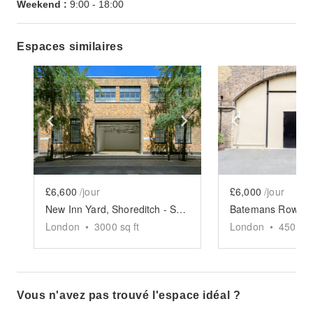
Weekend :
9:00
-
18:00
Espaces similaires
Show previous slide
Show next slide
Show previ
£6,600
/jour
£6,000
/jour
New Inn Yard, Shoreditch - Studio 1-3
London
•
3000
sq ft
London
•
4500
sq
Vous n'avez pas trouvé l'espace idéal ?