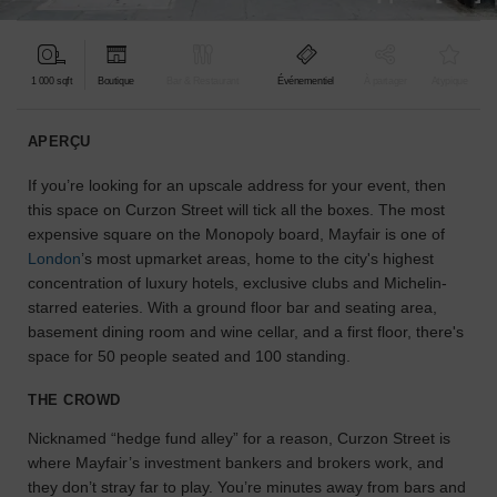
pour
votre
projet.
1 000 sqft
Boutique
Bar & Restaurant
Événementiel
À partager
Atypique
GUIDES
APERÇU
If you’re looking for an upscale address for your event, then
À
la
this space on Curzon Street will tick all the boxes. The most
recherche
expensive square on the Monopoly board, Mayfair is one of
d'un
London
’s most upmarket areas, home to the city's highest
espace
concentration of luxury hotels, exclusive clubs and Michelin-
en
starred eateries. With a ground floor bar and seating area,
particulier
basement dining room and wine cellar, and a first floor, there's
?
space for 50 people seated and 100 standing.
Utilisez
notre
THE CROWD
moteur
de
Nicknamed “hedge fund alley” for a reason, Curzon Street is
recherche
where Mayfair’s investment bankers and brokers work, and
pour
they don’t stray far to play. You’re minutes away from bars and
trouver