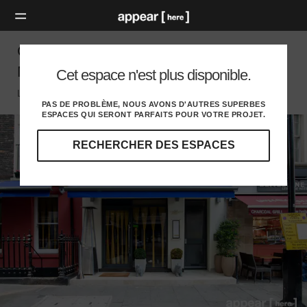
Curzon Street Restaurant Event Space,
Mayfair
Cet espace n'est plus disponible.
London W, London
PAS DE PROBLÈME, NOUS AVONS D'AUTRES SUPERBES
ESPACES QUI SERONT PARFAITS POUR VOTRE PROJET.
RECHERCHER DES ESPACES
Explorez
nos
destinations
et
identifiez
l'audience
idéale