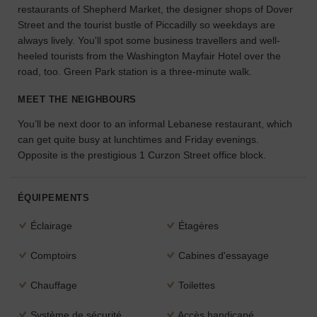
restaurants of Shepherd Market, the designer shops of Dover
l'espace
Street and the tourist bustle of Piccadilly so weekdays are
idéal
always lively. You'll spot some business travellers and well-
pour
heeled tourists from the Washington Mayfair Hotel over the
votre
projet.
road, too. Green Park station is a three-minute walk.
MEET THE NEIGHBOURS
RECHERCHER
DES ESPACES
You’ll be next door to an informal Lebanese restaurant, which
can get quite busy at lunchtimes and Friday evenings.
Opposite is the prestigious 1 Curzon Street office block.
ÉQUIPEMENTS
Éclairage
Étagères
Comptoirs
Cabines d'essayage
Chauffage
Toilettes
Système de sécurité
Accès handicapé